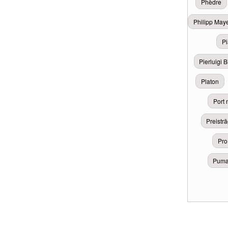
Phèdre
Philipp May
Pi
Pierluigi B
Platon
Port 
Preistr
Pro
Pumat