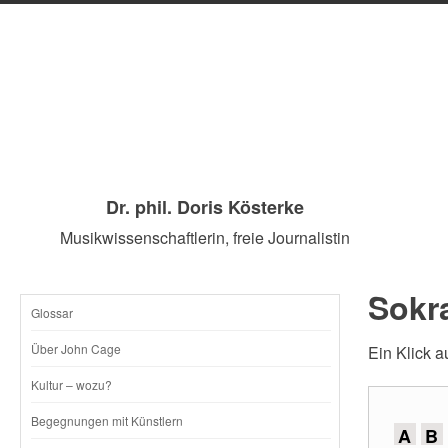
Dr. phil. Doris Kösterke
Musikwissenschaftlerin, freie Journalistin
Sokra
Glossar
SKIP
Über John Cage
Ein Klick a
TO
Kultur – wozu?
CONTENT
Begegnungen mit Künstlern
A
B