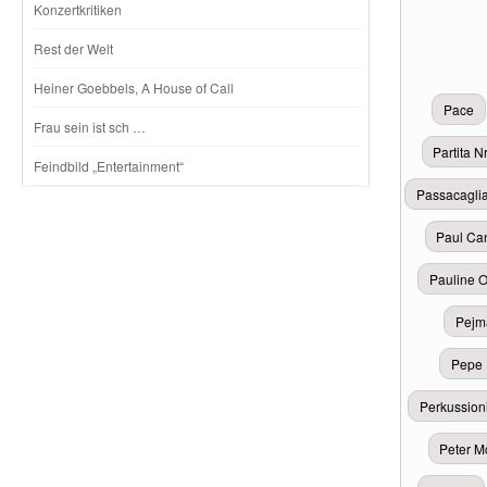
Konzertkritiken
Rest der Welt
Heiner Goebbels, A House of Call
Pace
Frau sein ist sch …
Partita N
Feindbild „Entertainment“
Passacagli
Paul Ca
Pauline O
Pejm
Pepe
Perkussioni
Peter 