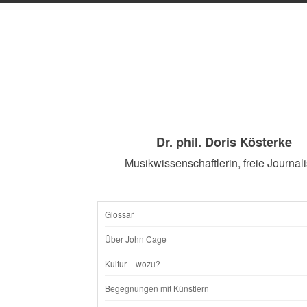
Dr. phil. Doris Kösterke
Musikwissenschaftlerin, freie Journali
Glossar
SKIP
Über John Cage
TO
Kultur – wozu?
CONTENT
Begegnungen mit Künstlern