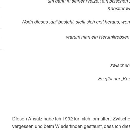
um dann in seiner Freizeit ein bissche
Künstler w
Worin dieses „da“ besteht, stellt sich erst heraus, w
warum man ein Herumkrebsen a
zwischen 
Es gibt nur „Ku
Diesen Ansatz habe ich 1992 für mich formuliert. Zwischen
vergessen und beim Wiederfinden gestaunt, dass ich dies