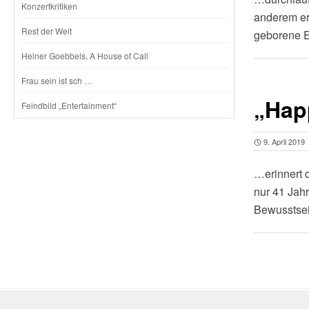
Konzertkritiken
anderem er
Rest der Welt
geborene E
Heiner Goebbels, A House of Call
Frau sein ist sch …
„Hap
Feindbild „Entertainment“
9. April 2019
…erinnert 
nur 41 Jahr
Bewusstse