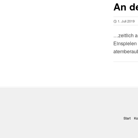
An d
1. Juli 2019
…zeitlich a
Einspielen 
atemberaub
Start
Ko