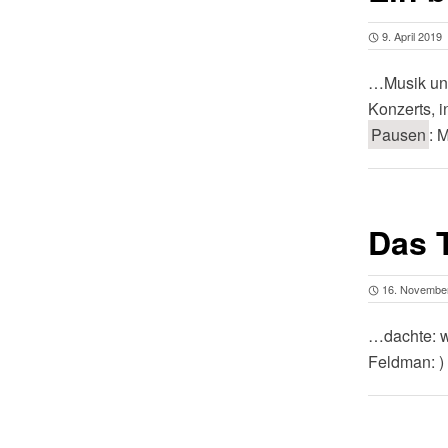
9. April 2019
…Musik und
Konzerts, i
Pausen
: 
Das T
16. Novembe
…dachte: w
Feldman: ) 