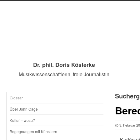
Dr. phil. Doris Kösterke
Musikwissenschaftlerin, freie Journalistin
Sucherg
Glossar
SKIP
Bere
Über John Cage
TO
Kultur – wozu?
3. Februar 2
CONTENT
Begegnungen mit Künstlern
…Kurtág ab