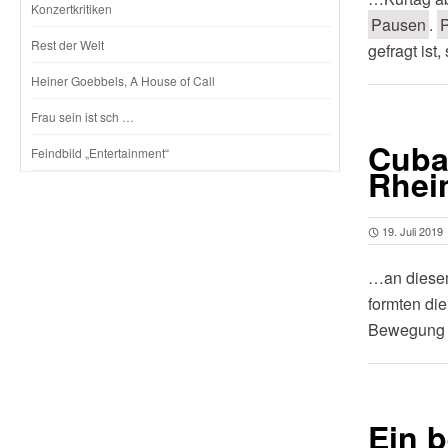
Konzertkritiken
Pausen
.
Rest der Welt
gefragt ist
Heiner Goebbels, A House of Call
Frau sein ist sch …
Cuba
Feindbild „Entertainment“
Rhei
19. Juli 2019
…an diesem
formten di
Bewegung 
Ein 