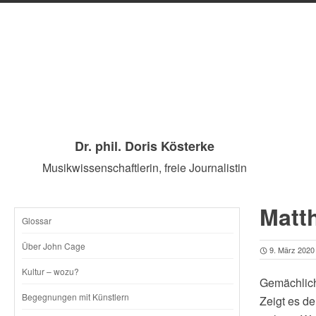
Dr. phil. Doris Kösterke
Musikwissenschaftlerin, freie Journalistin
Matth
Glossar
SKIP
Über John Cage
9. März 2020
TO
Kultur – wozu?
Gemächlich 
CONTENT
Begegnungen mit Künstlern
Zeigt es de