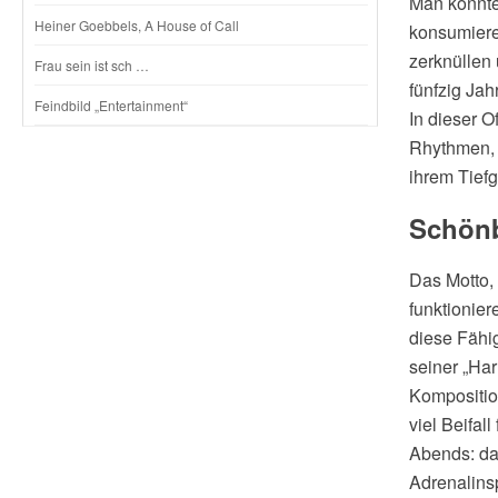
Man konnte
Heiner Goebbels, A House of Call
konsumieren
zerknüllen 
Frau sein ist sch …
fünfzig Jah
Feindbild „Entertainment“
In dieser O
Rhythmen, l
ihrem Tief
Schönb
Das Motto,
funktionier
diese Fähi
seiner „Ha
Kompositio
viel Beifa
Abends: da
Adrenalinsp