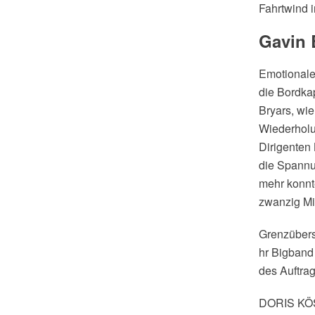
Fahrtwind 
Gavin 
Emotionaler
die Bordka
Bryars, wi
Wiederholu
Dirigenten
die Spannu
mehr konnt
zwanzig M
Grenzübers
hr Bigband
des Auftrag
DORIS K