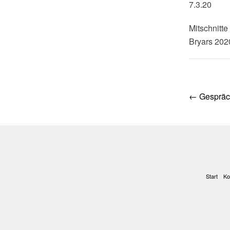
7.3.20
Mitschnitt
Bryars 202
Post
←
Gespräch
navig
Start
Ko