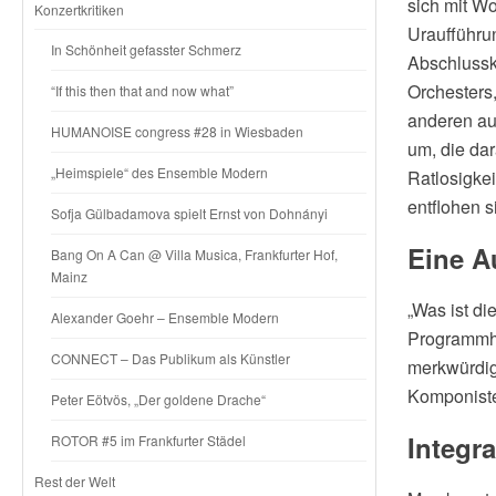
sich mit Wo
Konzertkritiken
Uraufführun
In Schönheit gefasster Schmerz
Abschlussk
Orchesters
“If this then that and now what”
anderen aus
HUMANOISE congress #28 in Wiesbaden
um, die dar
„Heimspiele“ des Ensemble Modern
Ratlosigkei
entflohen s
Sofja Gülbadamova spielt Ernst von Dohnányi
Eine A
Bang On A Can @ Villa Musica, Frankfurter Hof,
Mainz
„Was ist d
Alexander Goehr – Ensemble Modern
Programmhef
CONNECT – Das Publikum als Künstler
merkwürdige
Komponist
Peter Eötvös, „Der goldene Drache“
Integra
ROTOR #5 im Frankfurter Städel
Rest der Welt