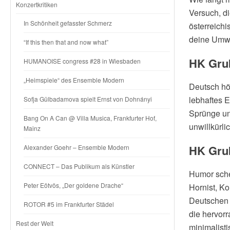
Konzertkritiken
Versuch, di
In Schönheit gefasster Schmerz
österreich
deine Umwel
“If this then that and now what”
HK Grub
HUMANOISE congress #28 in Wiesbaden
„Heimspiele“ des Ensemble Modern
Deutsch hö
lebhaftes 
Sofja Gülbadamova spielt Ernst von Dohnányi
Sprünge un
Bang On A Can @ Villa Musica, Frankfurter Hof,
unwillkürl
Mainz
HK Grub
Alexander Goehr – Ensemble Modern
CONNECT – Das Publikum als Künstler
Humor schei
Peter Eötvös, „Der goldene Drache“
Hornist, Ko
Deutschen 
ROTOR #5 im Frankfurter Städel
die hervorr
Rest der Welt
minimalist