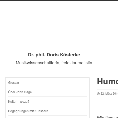
Dr. phil. Doris Kösterke
Musikwissenschaftlerin, freie Journalistin
Humor
Glossar
SKIP
Über John Cage
22. März 201
TO
Kultur – wozu?
CONTENT
Begegnungen mit Künstlern
Wie fängt 