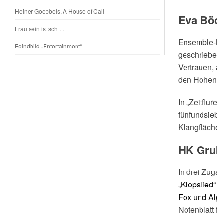
Heiner Goebbels, A House of Call
Eva Böc
Frau sein ist sch …
Ensemble-M
Feindbild „Entertainment“
geschriebe
Vertrauen,
den Höhen j
In „Zeitflu
fünfundsie
Klangfläch
HK Grub
In drei Zug
„
Klopslied
“
Fox und Al
Notenblatt 