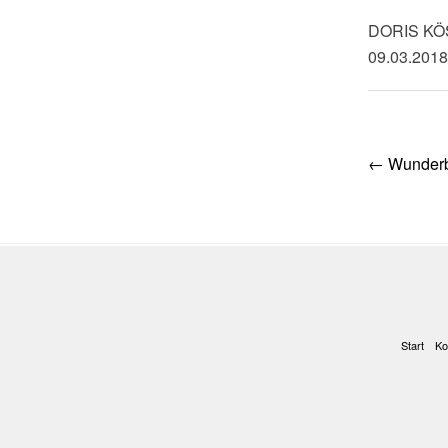
DORIS K
09.03.2018
Post
←
Wunderba
navig
Start
Ko