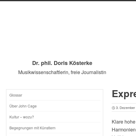
Dr. phil. Doris Kösterke
Musikwissenschaftlerin, freie Journalistin
Expr
Glossar
SKIP
Über John Cage
3. Dezember
TO
Kultur – wozu?
Klare hohe
CONTENT
Begegnungen mit Künstlern
Harmonien,