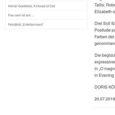
Tallis, Rob
Heiner Goebbels, A House of Call
Elizabeth o
Frau sein ist sch …
Drei Soli f
Feindbild „Entertainment“
Postlude po
Farben der
genommen, 
Die beglüc
expressive
in „O magn
in Evening
DORIS K
20.07.2018