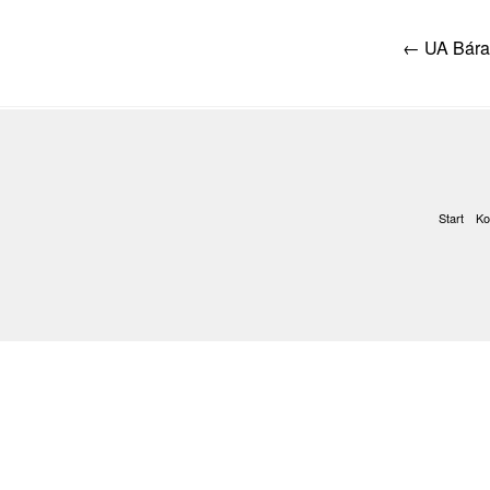
Post
←
UA Bára 
navig
Start
Ko