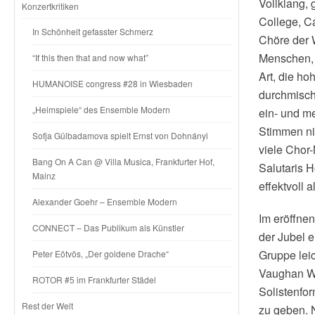
Vollklang, 
Konzertkritiken
College, C
In Schönheit gefasster Schmerz
Chöre der 
Menschen, S
“If this then that and now what”
Art, die h
HUMANOISE congress #28 in Wiesbaden
durchmisch
„Heimspiele“ des Ensemble Modern
ein- und m
Stimmen ni
Sofja Gülbadamova spielt Ernst von Dohnányi
viele Chor-
Bang On A Can @ Villa Musica, Frankfurter Hof,
Salutaris 
Mainz
effektvoll 
Alexander Goehr – Ensemble Modern
Im eröffnen
CONNECT – Das Publikum als Künstler
der Jubel 
Gruppe lei
Peter Eötvös, „Der goldene Drache“
Vaughan Wi
ROTOR #5 im Frankfurter Städel
Solistenfor
Rest der Welt
zu geben. 