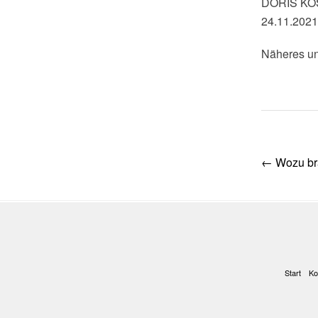
DORIS K
24.11.2021
Näheres un
Post
←
Wozu br
navig
Start
Ko