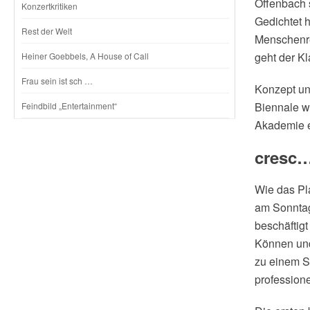
Offenbach 
Konzertkritiken
Gedichtet 
Rest der Welt
Menschenrec
geht der K
Heiner Goebbels, A House of Call
Frau sein ist sch …
Konzept un
Biennale w
Feindbild „Entertainment“
Akademie e.
cresc…
Wie das Pla
am Sonntag
beschäftigt
Können und
zu einem St
profession