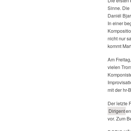
Die ersten
Sinne. Die
Daniél Bja
In einer be
Kompositio
nicht nur s
kommt Mart
Am Freitag,
vielen Trom
Komponiste
Improvisati
mit der hr-
Der letzte 
Dirigent
en
vor. Zum Be