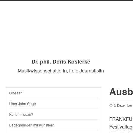
Dr. phil. Doris Kösterke
Musikwissenschaftlerin, freie Journalistin
Ausb
Glossar
SKIP
Über John Cage
5. Dezember
TO
Kultur – wozu?
FRANKFURT
CONTENT
Begegnungen mit Künstlern
Festivalta