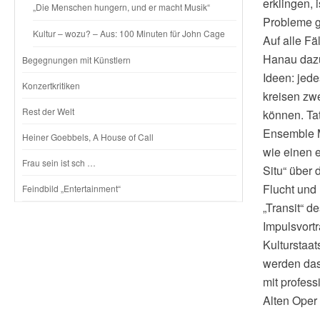
erklingen, i
„Die Menschen hungern, und er macht Musik“
Probleme gi
Kultur – wozu? – Aus: 100 Minuten für John Cage
Auf alle Fä
Hanau dazu
Begegnungen mit Künstlern
Ideen: jed
Konzertkritiken
kreisen zw
Rest der Welt
können. Tat
Ensemble M
Heiner Goebbels, A House of Call
wie einen e
Frau sein ist sch …
Situ“ über
Flucht und 
Feindbild „Entertainment“
„Transit“ d
Impulsvort
Kulturstaa
werden das 
mit profes
Alten Oper 