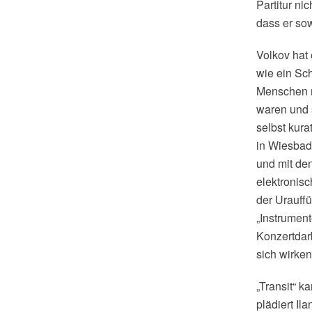
Partitur ni
dass er so
Volkov hat 
wie ein Sch
Menschen m
waren und s
selbst kur
in Wiesbad
und mit den
elektronis
der Urauffü
„Instrument
Konzertdarb
sich wirken
„Transit“ 
plädiert Il