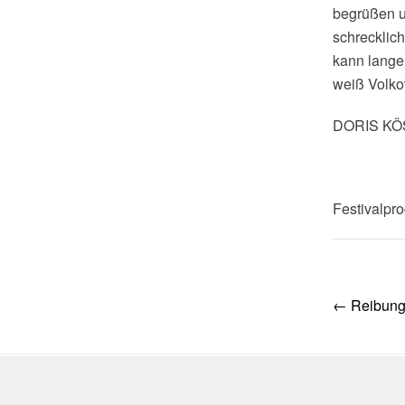
begrüßen un
schrecklich
kann lange
weiß Volkov
DORIS K
Festivalpr
Post
←
Reibung
navig