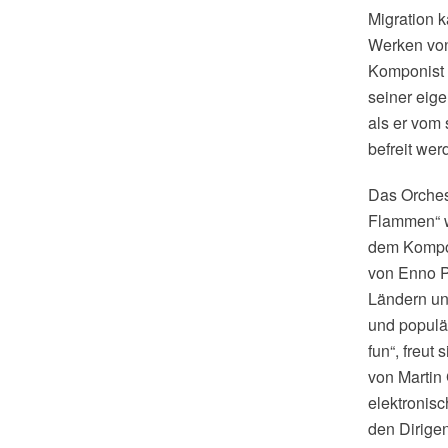
Migration 
Werken von 
Komponist 
seiner eig
als er vom 
befreit wer
Das Orches
Flammen“ w
dem Kompos
von Enno Po
Ländern und
und populär
fun“, freut
von Martin
elektronis
den Dirige