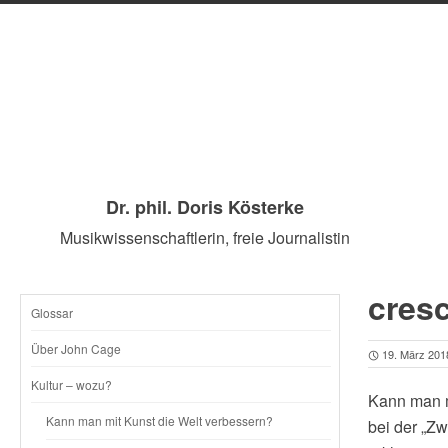
Dr. phil. Doris Kösterke
Musikwissenschaftlerin, freie Journalistin
cres
Glossar
SKIP
Über John Cage
19. März 201
TO
Kultur – wozu?
Kann man mi
CONTENT
Kann man mit Kunst die Welt verbessern?
bei der „Zw