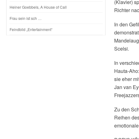
(Klavier) s
Heiner Goebbels, A House of Call
Richter nac
Frau sein ist sch …
In den Gefi
Feindbild „Entertainment“
demonstrat
Mandelaugen
Scelsi.
In verschi
Hauta-Aho:
sie eher mi
Jan van Ey
Freejazzer
Zu den Sch
Reihen des 
emotional