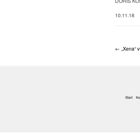
DORIS K
10.11.18
Post
←
„Xena“ v
navig
Start
Ko