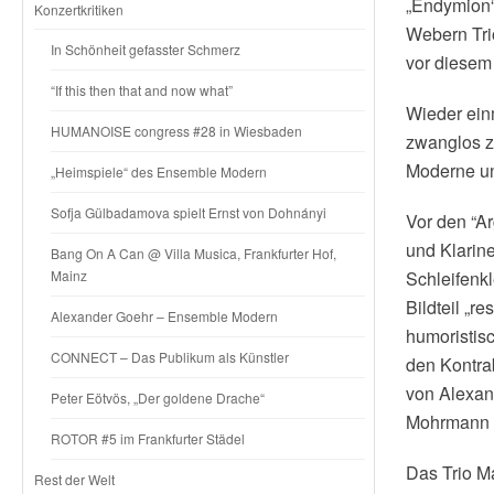
„Endymion“
Konzertkritiken
Webern Tri
In Schönheit gefasster Schmerz
vor diesem 
“If this then that and now what”
Wieder ein
HUMANOISE congress #28 in Wiesbaden
zwanglos z
Moderne un
„Heimspiele“ des Ensemble Modern
Sofja Gülbadamova spielt Ernst von Dohnányi
Vor den “Ar
und Klarine
Bang On A Can @ Villa Musica, Frankfurter Hof,
Mainz
Schleifenk
Bildteil „r
Alexander Goehr – Ensemble Modern
humoristisc
CONNECT – Das Publikum als Künstler
den Kontra
von Alexand
Peter Eötvös, „Der goldene Drache“
Mohrmann (
ROTOR #5 im Frankfurter Städel
Das Trio M
Rest der Welt