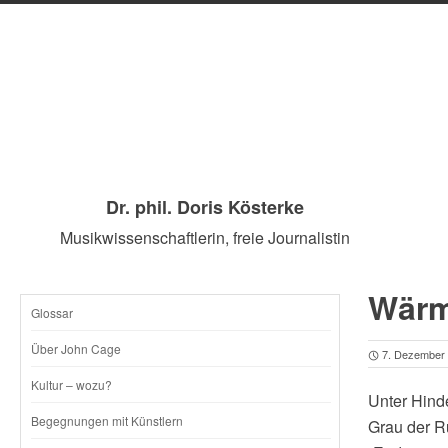
Dr. phil. Doris Kösterke
Musikwissenschaftlerin, freie Journalistin
Wärm
Glossar
SKIP
Über John Cage
7. Dezember
TO
Kultur – wozu?
Unter Hinde
CONTENT
Begegnungen mit Künstlern
Grau der R