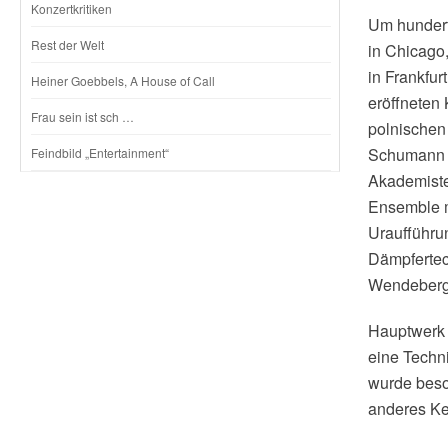
Konzertkritiken
Um hundert 
Rest der Welt
in Chicago
in Frankfur
Heiner Goebbels, A House of Call
eröffneten
Frau sein ist sch …
polnischen
Schumann S
Feindbild „Entertainment“
Akademiste
Ensemble m
Uraufführun
Dämpfertec
Wendeberg 
Hauptwerk 
eine Techni
wurde beso
anderes Ke