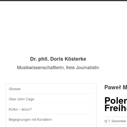
Dr. phil. Doris Kösterke
Musikwissenschaftlerin, freie Journalistin
Paweł M
Glossar
SKIP
Pole
Über John Cage
Freih
TO
Kultur – wozu?
CONTENT
Begegnungen mit Künstlern
7. Dezember