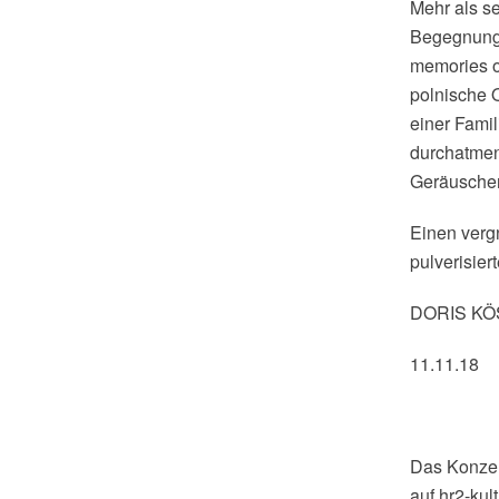
Mehr als se
Begegnung 
memories of
polnische 
einer Famil
durchatmen
Geräuschen
Einen verg
pulverisie
DORIS K
11.11.18
Das Konzer
auf hr2-kul