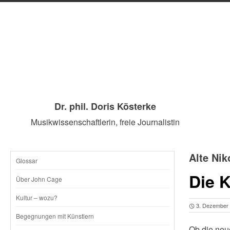
Dr. phil. Doris Kösterke
Musikwissenschaftlerin, freie Journalistin
Alte Nik
Glossar
SKIP
Die 
Über John Cage
TO
Kultur – wozu?
3. Dezember
CONTENT
Begegnungen mit Künstlern
Ob die neu