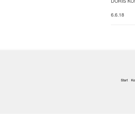
DORIS K
6.6.18
Start
Ko