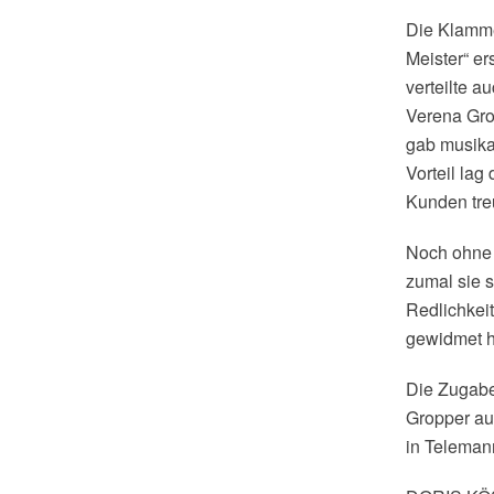
Die Klammer
Meister“ er
verteilte a
Verena Gro
gab musika
Vorteil lag
Kunden tre
Noch ohne A
zumal sie s
Redlichkei
gewidmet h
Die Zugabe
Gropper aus
in Telemann