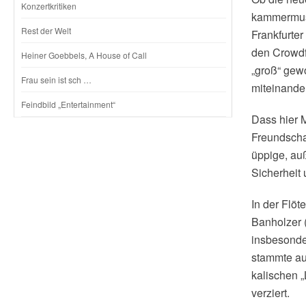
Konzertkritiken
kammermusi
Rest der Welt
Frankfurter
den Crowd­f
Heiner Goebbels, A House of Call
„groß“ gewo
Frau sein ist sch …
miteinander
Feindbild „Entertainment“
Dass hier 
Freundschaf
üppige, au
Sicherheit
In der Flö
Banholzer 
insbesonde
stammte au
kalischen 
verziert.