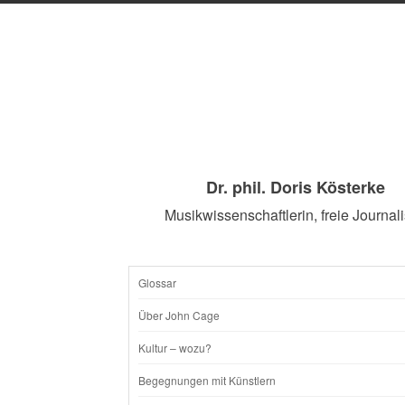
Dr. phil. Doris Kösterke
Musikwissenschaftlerin, freie Journali
Glossar
SKIP
Über John Cage
TO
Kultur – wozu?
CONTENT
Begegnungen mit Künstlern