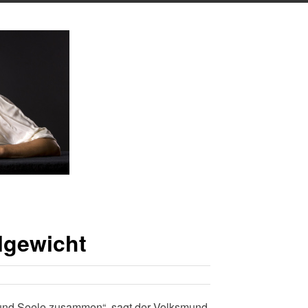
algewicht
 und Seele zusammen“, sagt der Volksmund.