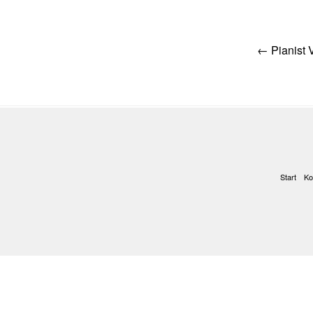
Post
←
Pianist 
navig
Start
Ko