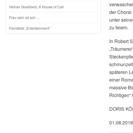
verwaschen
Heiner Goebbels, A House of Call
der Choral
Frau sein ist sch …
unter seine
zu feiern.
Feindbild „Entertainment“
In Robert 
„Träumerei“
Steckenpfe
schmunzelte
späteren L
einer Roma
massive Be
Richtigen“ t
DORIS K
01.08.2018