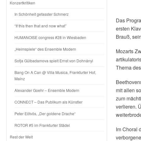
Konzertkritiken
In Schönheit gefasster Schmerz
Das Progra
“If this then that and now what”
ersten Klav
Brauß, sein
HUMANOISE congress #28 in Wiesbaden
„Heimspiele“ des Ensemble Modern
Mozarts Zw
artikulator
Sofja Gülbadamova spielt Ernst von Dohnányi
Thema des 
Bang On A Can @ Villa Musica, Frankfurter Hof,
Mainz
Beethovens
mit allen s
Alexander Goehr – Ensemble Modern
zum mächti
CONNECT – Das Publikum als Künstler
verlieren. 
Peter Eötvös, „Der goldene Drache“
weiterbrod
ROTOR #5 im Frankfurter Städel
Im Choral d
verborgene
Rest der Welt