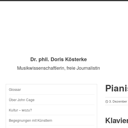
Dr. phil. Doris Kösterke
Musikwissenschaftlerin, freie Journalistin
Piani
Glossar
SKIP
Über John Cage
3. Dezember
TO
Kultur – wozu?
Klavie
CONTENT
Begegnungen mit Künstlern