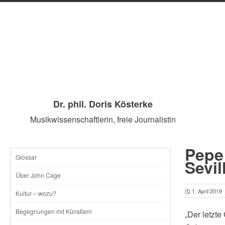
Dr. phil. Doris Kösterke
Musikwissenschaftlerin, freie Journalistin
Pepe
Glossar
SKIP
Sevil
Über John Cage
TO
1. April 2019
Kultur – wozu?
CONTENT
Begegnungen mit Künstlern
„Der letzt