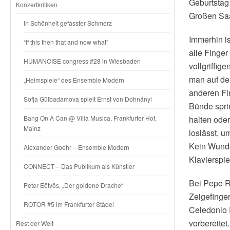
Geburtstag
Konzertkritiken
Großen Saa
In Schönheit gefasster Schmerz
Immerhin is
“If this then that and now what”
alle Finger
HUMANOISE congress #28 in Wiesbaden
vollgriffig
man auf der
„Heimspiele“ des Ensemble Modern
anderen Fi
Sofja Gülbadamova spielt Ernst von Dohnányi
Bünde spri
Bang On A Can @ Villa Musica, Frankfurter Hof,
halten ode
Mainz
loslässt, 
Kein Wunde
Alexander Goehr – Ensemble Modern
Klavierspie
CONNECT – Das Publikum als Künstler
Bei Pepe R
Peter Eötvös, „Der goldene Drache“
Zeigefinger
ROTOR #5 im Frankfurter Städel
Celedonio 
vorbereite
Rest der Welt