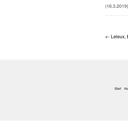
(16.3.2019
Post
←
Leleux, 
navig
Start
Ko