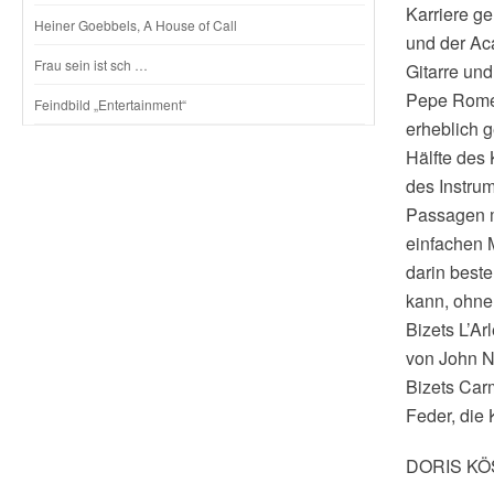
Karriere ge
Heiner Goebbels, A House of Call
und der Aca
Frau sein ist sch …
Gitarre un
Pepe Romer
Feindbild „Entertainment“
erheblich 
Hälfte des
des Instru
Passagen m
einfachen 
darin beste
kann, ohne
Bizets L’A
von John Ne
Bizets Carm
Feder, die
DORIS K