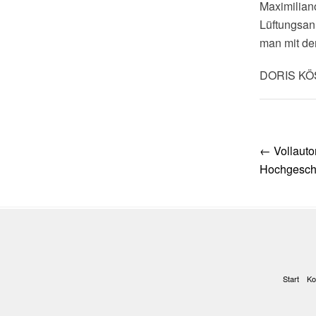
Maximiliano
Lüftungsanl
man mit de
DORIS K
Post
←
Vollauto
navig
Hochgeschw
Start
Ko