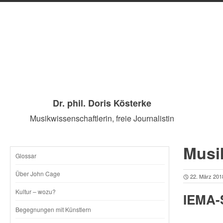
Dr. phil. Doris Kösterke
Musikwissenschaftlerin, freie Journalistin
Musi
Glossar
SKIP
Über John Cage
22. März 201
TO
Kultur – wozu?
IEMA-
CONTENT
Begegnungen mit Künstlern