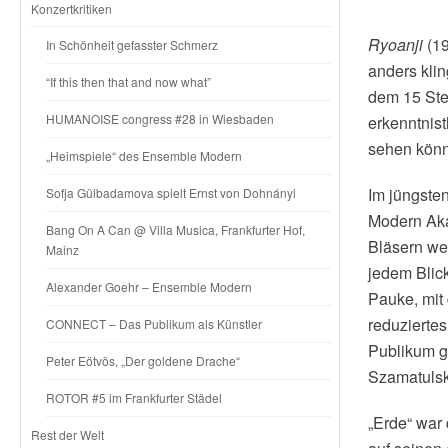
Konzertkritiken
Ryoanji
(19
In Schönheit gefasster Schmerz
anders klin
“If this then that and now what”
dem 15 Stei
HUMANOISE congress #28 in Wiesbaden
erkenntnist
sehen könn
„Heimspiele“ des Ensemble Modern
Im jüngste
Sofja Gülbadamova spielt Ernst von Dohnányi
Modern Aka
Bang On A Can @ Villa Musica, Frankfurter Hof,
Bläsern we
Mainz
jedem Blic
Alexander Goehr – Ensemble Modern
Pauke, mit
reduzierte
CONNECT – Das Publikum als Künstler
Publikum ga
Peter Eötvös, „Der goldene Drache“
Szamatulski
ROTOR #5 im Frankfurter Städel
„Erde“ war
Rest der Welt