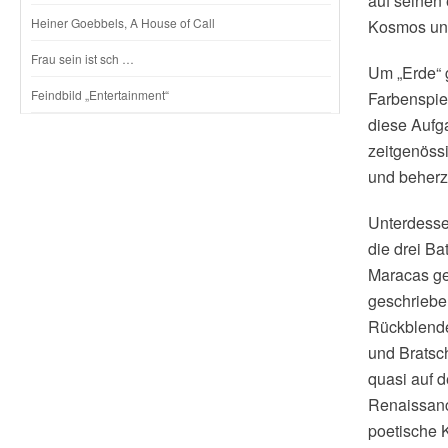
auf seinen
Heiner Goebbels, A House of Call
Kosmos und
Frau sein ist sch …
Um „Erde“ 
Feindbild „Entertainment“
Farbenspiel
diese Aufg
zeitgenöss
und beherz
Unterdessen
die drei Ba
Maracas geh
geschriebe
Rückblende
und Bratsch
quasi auf d
Renaissance
poetische K