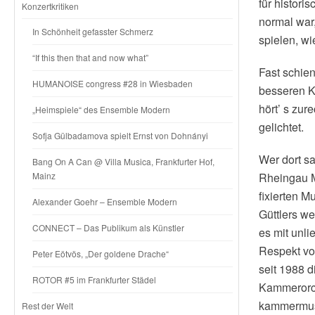
für histor
Konzertkritiken
normal war
In Schönheit gefasster Schmerz
spielen, w
“If this then that and now what”
Fast schien
HUMANOISE congress #28 in Wiesbaden
besseren K
hört’ s zur
„Heimspiele“ des Ensemble Modern
gelichtet.
Sofja Gülbadamova spielt Ernst von Dohnányi
Wer dort s
Bang On A Can @ Villa Musica, Frankfurter Hof,
Mainz
Rheingau Mu
fixierten M
Alexander Goehr – Ensemble Modern
Güttlers we
CONNECT – Das Publikum als Künstler
es mit unli
Respekt vo
Peter Eötvös, „Der goldene Drache“
seit 1988 
ROTOR #5 im Frankfurter Städel
Kammerorch
kammermusi
Rest der Welt