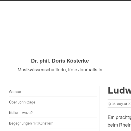
Dr. phil. Doris Kösterke
Musikwissenschaftlerin, freie Journalistin
Ludwi
Glossar
SKIP
Über John Cage
23. August 2
TO
Kultur – wozu?
Ein prächt
CONTENT
Begegnungen mit Künstlern
beim Rheing