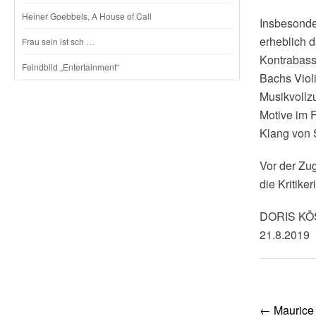
Heiner Goebbels, A House of Call
Insbesonder
erheblich 
Frau sein ist sch …
Kontrabass
Feindbild „Entertainment“
Bachs Violi
Musikvollz
Motive im 
Klang von 
Vor der Zu
die Kritike
DORIS K
21.8.2019
Post
←
Maurice 