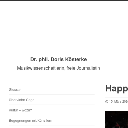
Dr. phil. Doris Kösterke
Musikwissenschaftlerin, freie Journalistin
Happ
Glossar
SKIP
Über John Cage
15. März 202
TO
Kultur – wozu?
CONTENT
Begegnungen mit Künstlern