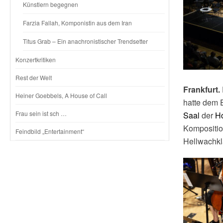
Künstlern begegnen
Farzia Fallah, Komponistin aus dem Iran
Titus Grab – Ein anachronistischer Trendsetter
Konzertkritiken
Rest der Welt
Frankfurt.
Heiner Goebbels, A House of Call
hatte dem 
Frau sein ist sch …
Saal
der
Ho
Komposition
Feindbild „Entertainment“
Hellwachkl