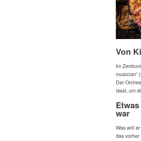
Von Ki
Im Zentrum
musician” (
Der Orchest
lässt, um d
Etwas 
war
Was will er
das vorher