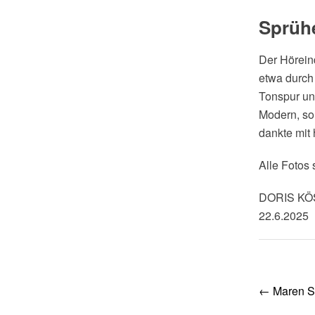
Sprüh
Der Hörein
etwa durch
Tonspur un
Modern, so
dankte mit
Alle Fotos
DORIS K
22.6.2025
Post
←
Maren Sc
navig