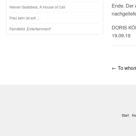
Ende. Der 
Heiner Goebbels, A House of Call
nachgeliefe
Frau sein ist sch …
DORIS K
Feindbild „Entertainment“
19.09.19
Post
←
To whom
navig
Start
Ko