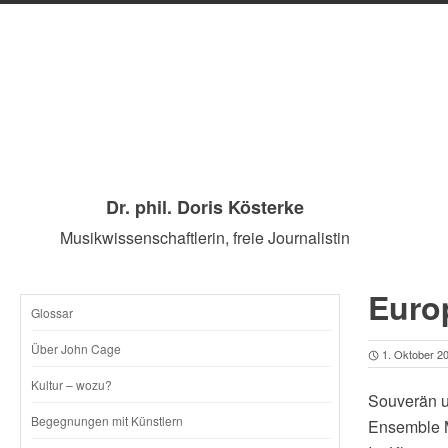
Dr. phil. Doris Kösterke
Musikwissenschaftlerin, freie Journalistin
Europ
Glossar
SKIP
Über John Cage
1. Oktober 2
TO
Kultur – wozu?
Souverän u
CONTENT
Begegnungen mit Künstlern
Ensemble M