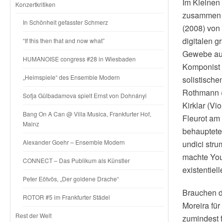
Im Kleinen
Konzertkritiken
zusammen M
In Schönheit gefasster Schmerz
(2008) von 
digitalen g
“If this then that and now what”
Gewebe aus
HUMANOISE congress #28 in Wiesbaden
Komponist s
„Heimspiele“ des Ensemble Modern
solistische
Rothmann (
Sofja Gülbadamova spielt Ernst von Dohnányi
Kirklar (V
Bang On A Can @ Villa Musica, Frankfurter Hof,
Fleurot am
Mainz
behauptete 
Alexander Goehr – Ensemble Modern
undici str
machte Your
CONNECT – Das Publikum als Künstler
existentiel
Peter Eötvös, „Der goldene Drache“
Brauchen d
ROTOR #5 im Frankfurter Städel
Moreira für
Rest der Welt
zumindest 