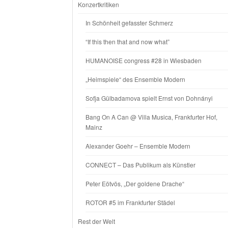
Konzertkritiken
In Schönheit gefasster Schmerz
“If this then that and now what”
HUMANOISE congress #28 in Wiesbaden
„Heimspiele“ des Ensemble Modern
Sofja Gülbadamova spielt Ernst von Dohnányi
Bang On A Can @ Villa Musica, Frankfurter Hof,
Mainz
Alexander Goehr – Ensemble Modern
CONNECT – Das Publikum als Künstler
Peter Eötvös, „Der goldene Drache“
ROTOR #5 im Frankfurter Städel
Rest der Welt