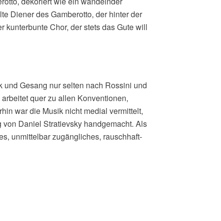
rotto, dekoriert wie ein wandelnder
te Diener des Gamberotto, der hinter der
er kunterbunte Chor, der stets das Gute will
b
ik und Gesang nur selten nach Rossini und
arbeitet quer zu allen Konventionen,
in war die Musik nicht medial vermittelt,
g von Daniel Stratievsky handgemacht. Als
es, unmittelbar zugängliches, rauschhaft-