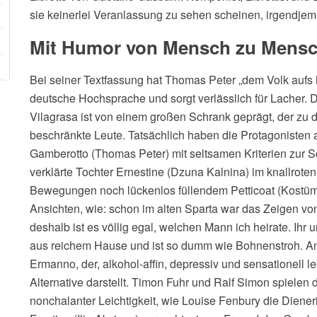
sie keinerlei Veranlassung zu sehen scheinen, irgendje
Mit Humor von Mensch zu Mens
Bei seiner Textfassung hat Thomas Peter „dem Volk aufs M
deutsche Hochsprache und sorgt verlässlich für Lacher.
Vilagrasa ist von einem großen Schrank geprägt, der zu d
beschränkte Leute. Tatsächlich haben die Protagonisten 
Gamberotto (Thomas Peter) mit seltsamen Kriterien zur 
verklärte Tochter Ernestine (Dzuna Kalnina) im knallroten
Bewegungen noch lückenlos füllendem Petticoat (Kostü
Ansichten, wie: schon im alten Sparta war das Zeigen von
deshalb ist es völlig egal, welchen Mann ich heirate. Ihr 
aus reichem Hause und ist so dumm wie Bohnenstroh. An s
Ermanno, der, alkohol-affin, depressiv und sensationell 
Alternative darstellt. Timon Fuhr und Ralf Simon spielen
nonchalanter Leichtigkeit, wie Louise Fenbury die Diener