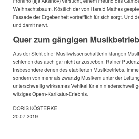
Frontino (Ilja Aksinov) versucht, einem Freund des Gambe
Weihnachtsbaum. Köstlich der von Harald Mathes gespiel
Fassade der Ergebenheit vortrefflich für sich sorgt. Und d
und damit nervt.
Quer zum gängigen Musikbetrie
Aus der Sicht einer Musikwissenschaftlerin klangen Mus
schienen das auch gar nicht anzustreben: Rainer Pudenz 
insbesondere denen des etablierten Musikbetriebs. Immerh
sondern von mehr als zwanzig Musikern unter der Leitun
unterschwellig wirksames Vehikel für ein niederschwellig
witziges Opern-Karikatur-Erlebnis.
DORIS KÖSTERKE
20.07.2019