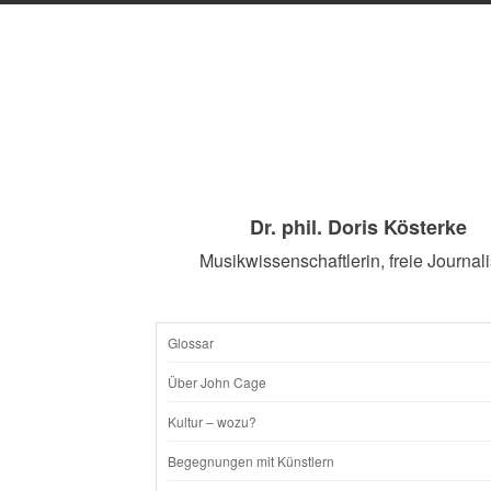
Dr. phil. Doris Kösterke
Musikwissenschaftlerin, freie Journali
Glossar
SKIP
Über John Cage
TO
Kultur – wozu?
CONTENT
Begegnungen mit Künstlern