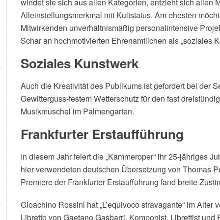
windet sie sich aus allen Kategorien, entzieht sich allen 
Alleinstellungsmerkmal mit Kultstatus.
Am ehesten möchte
Mitwirkenden unverhältnismäßig personalintensive Projek
Schar an hochmotivierten Ehrenamtlichen als „soziales 
Soziales Kunstwerk
Auch die Kreativität des Publikums ist gefordert bei der 
Gewitterguss-festem Wetterschutz für den fast dreistündi
Musikmuschel im Palmengarten.
Frankfurter Erstaufführung
In diesem Jahr feiert die „Kammeroper“ ihr 25-jähriges Jub
hier verwendeten deutschen Übersetzung von Thomas Pete
Premiere der Frankfurter Erstaufführung fand breite Zust
Gioachino Rossini hat „L’equivoco stravagante“ im Alter
Libretto von Gaetano Gasbarri. Komponist, Librettist un