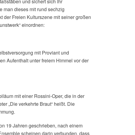
Maßstäben und sichert sich ihr
 man dieses mit rund sechzig
t der Freien Kulturszene mit seiner großen
Kunstwerk“ einordnen:
Selbstversorgung mit Proviant und
gen Aufenthalt unter freiem Himmel vor der
iläum mit einer Rossini-Oper, die in der
r „Die verkehrte Braut“ heißt. Die
immung.
 von 19 Jahren geschrieben, nach einem
d Ensemble scheinen darin verbunden, dass