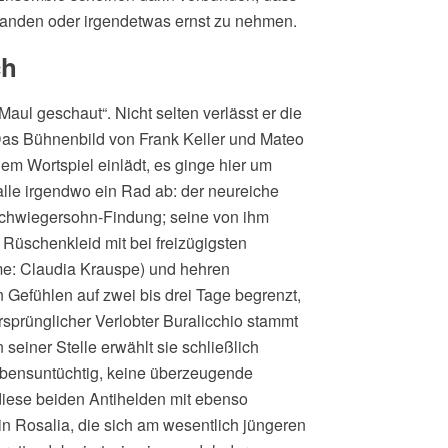
manden oder irgendetwas ernst zu nehmen.
ch
aul geschaut“. Nicht selten verlässt er die
 Das Bühnenbild von Frank Keller und Mateo
em Wortspiel einlädt, es ginge hier um
alle irgendwo ein Rad ab: der neureiche
Schwiegersohn-Findung; seine von ihm
 Rüschenkleid mit bei freizügigsten
me: Claudia Krauspe) und hehren
 Gefühlen auf zwei bis drei Tage begrenzt,
ursprünglicher Verlobter Buralicchio stammt
einer Stelle erwählt sie schließlich
lebensuntüchtig, keine überzeugende
 diese beiden Antihelden mit ebenso
in Rosalia, die sich am wesentlich jüngeren