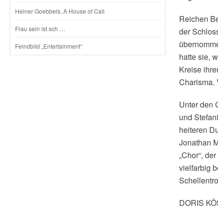
Heiner Goebbels, A House of Call
Reichen Bei
Frau sein ist sch …
der Schloss
übernommen
Feindbild „Entertainment“
hatte sie, 
Kreise ihre
Charisma. 
Unter den G
und Stefani
heiteren Du
Jonathan M
„Chor“, der
vielfarbig 
Schellentr
DORIS K