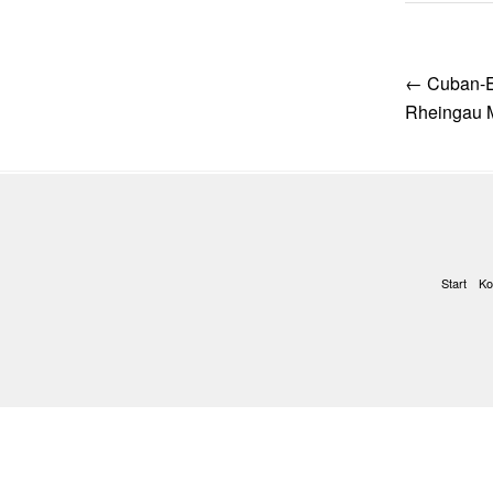
Post
←
Cuban-E
navig
Rheingau M
Start
Ko