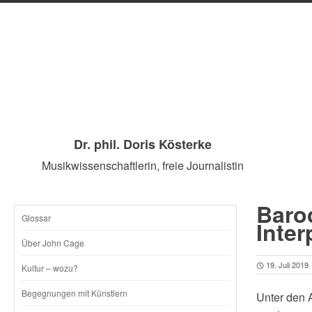
Dr. phil. Doris Kösterke
Musikwissenschaftlerin, freie Journalistin
Baroc
Glossar
SKIP
Inter
Über John Cage
TO
19. Juli 2019
Kultur – wozu?
CONTENT
Begegnungen mit Künstlern
Unter den 