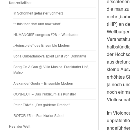
erschienen 
Konzertkritiken
die man zum
In Schönheit gefasster Schmerz
mehr „baroc
(HIP) an de
“If this then that and now what”
Weilburger
HUMANOISE congress #28 in Wiesbaden
Veranstalt
„Heimspiele“ des Ensemble Modern
halbstündi
der Hochsc
Sofja Gülbadamova spielt Ernst von Dohnányi
aus dreiund
Bang On A Can @ Villa Musica, Frankfurter Hof,
kleine Aus
Mainz
erhöhtes S
Alexander Goehr – Ensemble Modern
ja noch und
noch einma
CONNECT – Das Publikum als Künstler
Violinsonat
Peter Eötvös, „Der goldene Drache“
Im Violonc
ROTOR #5 im Frankfurter Städel
unprätenti
Rest der Welt
angeführten