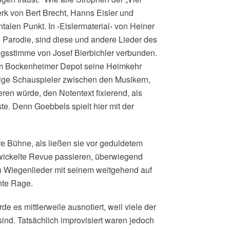
rk von Bert Brecht, Hanns Eisler und
alen Punkt. In ›Eislermaterial‹ von Heiner
arodie, sind diese und andere Lieder des
sstimme von Josef Bierbichler verbunden.
 im Bockenheimer Depot seine Heimkehr
ährige Schauspieler zwischen den Musikern,
ieren würde, den Notentext fixierend, als
ste. Denn Goebbels spielt hier mit der
 Bühne, als ließen sie vor geduldetem
wickelte Revue passieren, überwiegend
en Wiegenlieder mit seinem weitgehend auf
hte Rage.
de es mittlerweile ausnotiert, weil viele der
ind. Tatsächlich improvisiert waren jedoch