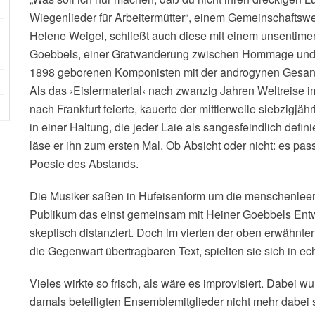
Wiegenlieder für Arbeitermütter“, einem Gemeinschaftswe
Helene Weigel, schließt auch diese mit einem unsentiment
Goebbels, einer Gratwanderung zwischen Hommage und P
1898 geborenen Komponisten mit der androgynen Gesang
Als das ›Eislermaterial‹ nach zwanzig Jahren Weltreise
nach Frankfurt feierte, kauerte der mittlerweile siebzigj
in einer Haltung, die jeder Laie als sangesfeindlich defin
läse er ihn zum ersten Mal. Ob Absicht oder nicht: es pas
Poesie des Abstands.
Die Musiker saßen in Hufeisenform um die menschenleere
Publikum das einst gemeinsam mit Heiner Goebbels Ent
skeptisch distanziert. Doch im vierten der oben erwähnt
die Gegenwart übertragbaren Text, spielten sie sich in ec
Vieles wirkte so frisch, als wäre es improvisiert. Dabei wur
damals beteiligten Ensemblemitglieder nicht mehr dabei s