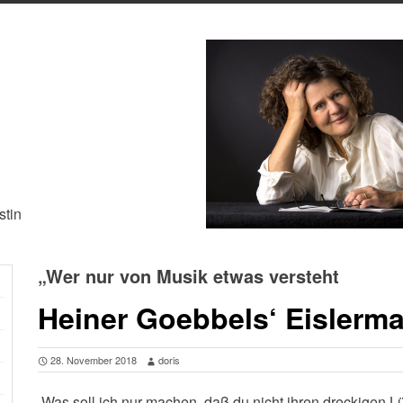
stin
„Wer nur von Musik etwas versteht
Heiner Goebbels‘ Eislerma
28. November 2018
doris
„Was soll ich nur machen, daß du nicht ihren dreckigen Lü