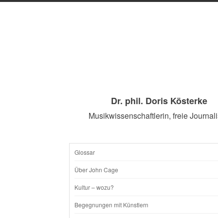
Dr. phil. Doris Kösterke
Musikwissenschaftlerin, freie Journali
Glossar
SKIP
Über John Cage
TO
Kultur – wozu?
CONTENT
Begegnungen mit Künstlern