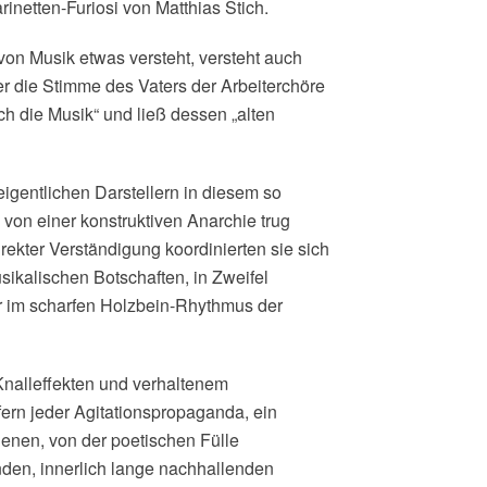
inetten-Furiosi von Matthias Stich.
 von Musik etwas versteht, versteht auch
er die Stimme des Vaters der Arbeiterchöre
ch die Musik“ und ließ dessen „alten
igentlichen Darstellern in diesem so
von einer konstruktiven Anarchie trug
rekter Verständigung koordinierten sie sich
sikalischen Botschaften, in Zweifel
er im scharfen Holzbein-Rhythmus der
nalleffekten und verhaltenem
ern jeder Agitationspropaganda, ein
genen, von der poetischen Fülle
en, innerlich lange nachhallenden