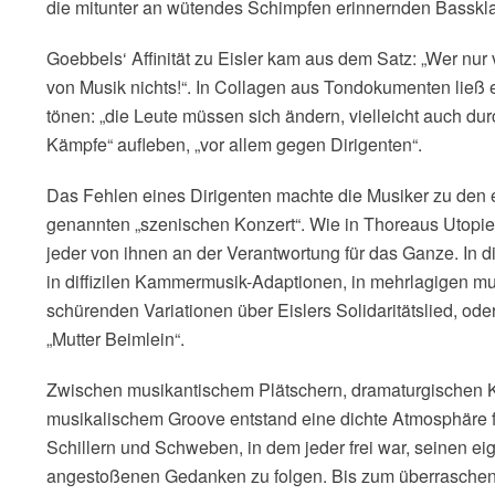
die mitunter an wütendes Schimpfen erinnernden Bassklar
Goebbels‘ Affinität zu Eisler kam aus dem Satz: „Wer nur
von Musik nichts!“. In Collagen aus Tondokumenten ließ 
tönen: „die Leute müssen sich ändern, vielleicht auch dur
Kämpfe“ aufleben, „vor allem gegen Dirigenten“.
Das Fehlen eines Dirigenten machte die Musiker zu den e
genannten „szenischen Konzert“. Wie in Thoreaus Utopie 
jeder von ihnen an der Verantwortung für das Ganze. In di
in diffizilen Kammermusik-Adaptionen, in mehrlagigen mu
schürenden Variationen über Eislers Solidaritätslied, od
„Mutter Beimlein“.
Zwischen musikantischem Plätschern, dramaturgischen K
musikalischem Groove entstand eine dichte Atmosphäre f
Schillern und Schweben, in dem jeder frei war, seinen ei
angestoßenen Gedanken zu folgen. Bis zum überraschend