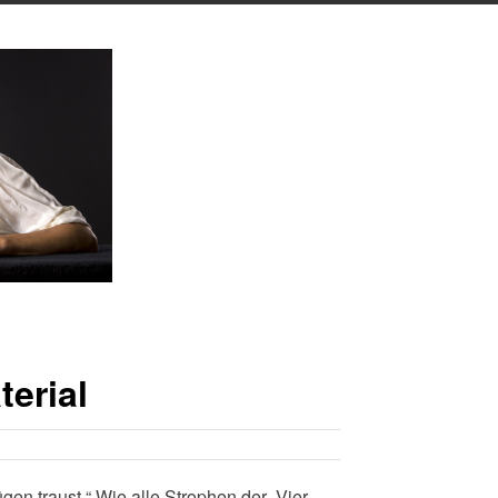
terial
gen traust.“ Wie alle Strophen der „Vier