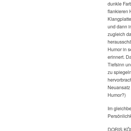
dunkle Farb
flankieren
Klangplatt
und dann i
zugleich da
herausschä
Humor in s
erinnert. D
Tiefsinn u
zu spiegeln
hervorbrac
Neuansatz e
Humor?)
Im gleichbe
Persönlich
DORIS K