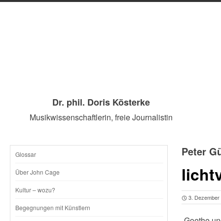
Dr. phil. Doris Kösterke
Musikwissenschaftlerin, freie Journalistin
Peter G
Glossar
SKIP
lich
Über John Cage
TO
Kultur – wozu?
3. Dezember
CONTENT
Begegnungen mit Künstlern
„Goethe un