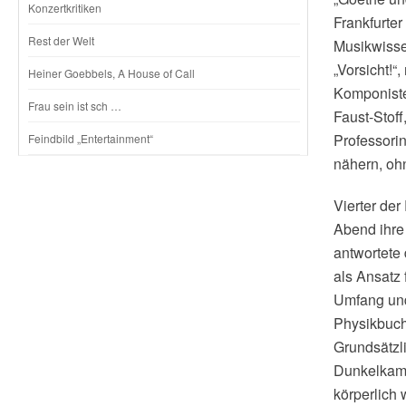
Konzertkritiken
Frankfurte
Rest der Welt
Musikwisse
„Vorsicht!
Heiner Goebbels, A House of Call
Komponiste
Frau sein ist sch …
Faust-Stoff
Professori
Feindbild „Entertainment“
nähern, ohn
Vierter de
Abend ihre
antwortete
als Ansatz
Umfang und 
Physikbuch
Grundsätzli
Dunkelkamm
körperlich 