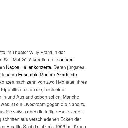
te im Theater Willy Praml in der
k. Seit Mai 2018 kuratieren
Leonhard
den
Naxos Hallenkonzerte
. Deren jüngstes,
nationalen Ensemble Modern Akademie
-Konzert nach zehn von zwölf Monaten ihres
igentlich hatten sie, nach einer
im In-und Ausland geben sollen. Manche
 was ist ein Livestream gegen die Nähe zu
tige saßen über die luftige Halle verteilt
 schritten aus verschiedenen Ecken der
es Emaille-Schild stolz als 1908 bei Krupp