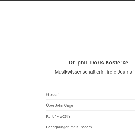
Dr. phil. Doris Kösterke
Musikwissenschaftlerin, freie Journali
Glossar
SKIP
Über John Cage
TO
Kultur – wozu?
CONTENT
Begegnungen mit Künstlern