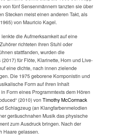
e von fünf Sensenmännern tanzten sie über
n Stecken meist einen anderen Takt, als
(1965) von Mauricio Kagel.
lenkte die Aufmerksamkeit auf eine
Zuhörer richteten ihren Stuhl oder
ühnen stattfanden, wurden die
2017) für Flöte, Klarinette, Horn und Live-
uf eine dichte, nach innen zielende
gen. Die 1975 geborene Komponistin und
sikalische Form auf ihren Inhalt
er in Form eines Programmtexts dem Hören
roduced“ (2010) von
Timothy McCormack
und Schlagzeug (an Klangfarbenmelodien
iner geräuschnahen Musik das physische
ument zum Ausdruck bringen. Nach der
h Haare gelassen.