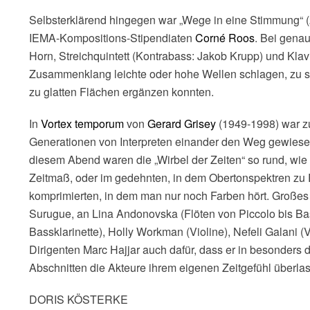
Selbsterklärend hingegen war „Wege in eine Stimmung“
IEMA-Kompositions-Stipendiaten
Corné Roos
. Bei genau
Horn, Streichquintett (Kontrabass: Jakob Krupp) und Klav
Zusammenklang leichte oder hohe Wellen schlagen, zu 
zu glatten Flächen ergänzen konnten.
In
Vortex temporum
von
Gerard Grisey
(1949-1998) war zu
Generationen von Interpreten einander den Weg gewiesen
diesem Abend waren die „Wirbel der Zeiten“ so rund, wie
Zeitmaß, oder im gedehnten, in dem Obertonspektren zu
komprimierten, in dem man nur noch Farben hört. Großes
Surugue, an Lina Andonovska (Flöten von Piccolo bis Bass
Bassklarinette), Holly Workman (Violine), Nefeli Galani (V
Dirigenten Marc Hajjar auch dafür, dass er in besonders
Abschnitten die Akteure ihrem eigenen Zeitgefühl überlas
DORIS KÖSTERKE