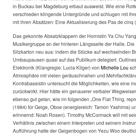
in Buckau bei Magdeburg erbaut ausweist. Wie eine Rott
verschieden klingende Untergründe und schlugen mit ihre
mit ihren Absätzen: Eine Aktualisierung des Pas de cinq 
Das gekonnte Absatzklappern der Hornistin Ya Chu Yang 
Musikergruppe an der hinteren Längsseite der Halle. Die 
Sitzkarton neu aus: indem die Stücke auf wechselnden B
Umbaupausen quasi auf das Publikum delegiert. Outlines (
Elektronik (Klangregie: Lucia Kilger) von
Michelle Lou
sch
Atmosphäre mit vielen geräuschnahen und Mehrfachklän
Kontrabassistin untersucht die Möglichkeiten, wie eine mu
zurückwirkt. Hier hätte ein genauerer verbaler Wegweis
ebenso gut getan, wie im folgenden „One Flat Thing, rep
(1984) für Geige, Oboe (energiereich: Tamon Yashima) 
erinnernd: Noah Rosen). Timothy McCormack will mit se
Verhältnis zwischen einem Interpreten und seinem Instr
Aufführung hatte der Geigenbogen von Yezu Woo deutlic