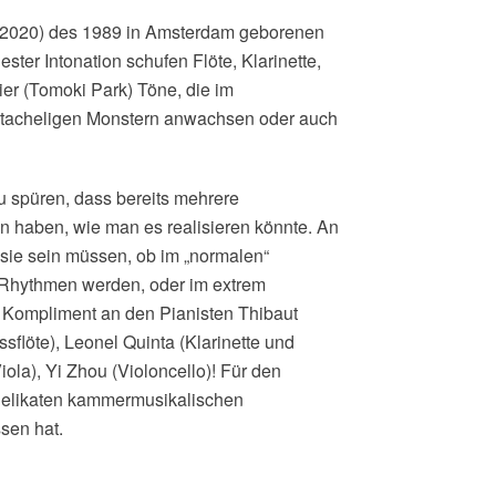
 (2020) des 1989 in Amsterdam geborenen
ester Intonation schufen Flöte, Klarinette,
ier (Tomoki Park) Töne, die im
stacheligen Monstern anwachsen oder auch
 spüren, dass bereits mehrere
 haben, wie man es realisieren könnte. An
 sie sein müssen, ob im „normalen“
 Rhythmen werden, oder im extrem
 Kompliment an den Pianisten Thibaut
flöte), Leonel Quinta (Klarinette und
iola), Yi Zhou (Violoncello)! Für den
 delikaten kammermusikalischen
sen hat.