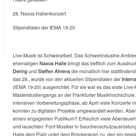
28. Naxos Hallenkonzert
Stipendiaten der IEMA 19-20
Live-Musik ist Schwerarbeit. Das Schwerindustrie-Ambien
ehemaligen
Naxos-Halle
bringt das trefflich zum Ausdruc
Dering
und
Steffen Ahrens
die monatlich hier stattfinden
das 28., wurde von den aktuellen Stipendiaten der
Inter
(IEMA 19-20) ausgerichtet. Für sie war es das erste Live
Masterstudiengangs an der Frankfurter Musikhochschule. E
intensiven Vorbereitungsphase, ab April viele Konzerte 
konnten zu digitalen Projekte umgewandelt werden. Aber
einem engagierten Publikum? Erfreulich viele Abenteuerlus
und lauschten: Fünf Musiker in Seuchenschutzausrüstung
Halle dem Platz unter dem Brückenkran zu, den ein riesig