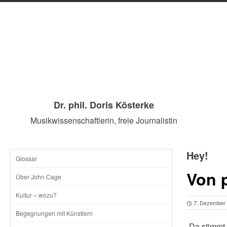
Dr. phil. Doris Kösterke
Musikwissenschaftlerin, freie Journalistin
Hey!
Glossar
SKIP
Von 
Über John Cage
TO
Kultur – wozu?
7. Dezember
CONTENT
Begegnungen mit Künstlern
„Da stimmt 