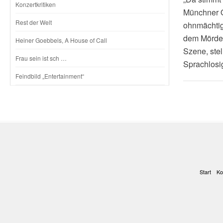
Konzertkritiken
Münchner O
Rest der Welt
ohnmächtig
dem Mörder 
Heiner Goebbels, A House of Call
Szene, ste
Frau sein ist sch …
Sprachlosi
Feindbild „Entertainment“
Start
Ko