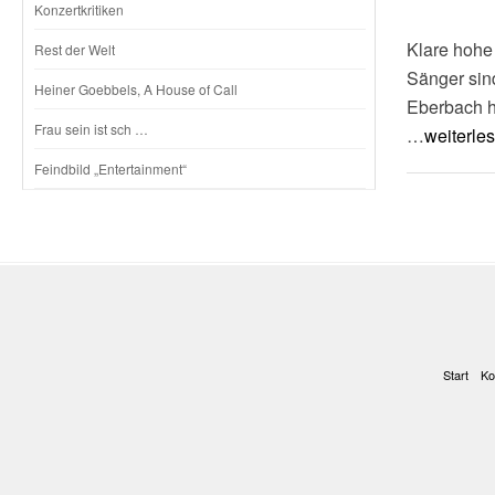
Konzertkritiken
Klare hohe
Rest der Welt
Sänger sind
Heiner Goebbels, A House of Call
Eberbach h
Frau sein ist sch …
…
weiterle
Feindbild „Entertainment“
Start
Ko