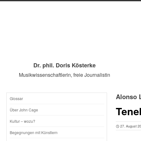
Dr. phil. Doris Kösterke
Musikwissenschaftlerin, freie Journalistin
Alonso 
Glossar
SKIP
Tene
Über John Cage
TO
Kultur – wozu?
27. August 2
CONTENT
Begegnungen mit Künstlern