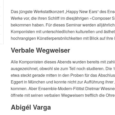
Das jüngste Werkstattkonzert „Happy New Ears“ des Ense
Werke vor, die ihren Schliff im diesjährigen «Composer
bekommen haben. Für dieses Seminar werden alljährlich
Komponisten mit unterschiedlichen kulturellen und ästh
hochrangigen Künstlerpersönlichkeiten mit Blick auf ihre In
Verbale Wegweiser
Alle Komponisten dieses Abends wurden bereits mit zahlr
ausgezeichnet, obwohl sie zum Teil noch studieren. Die
etwa steckt gerade mitten in den Proben für das Abschlu
Eggert in München und konnte nicht zur Aufführung ihrer
kommen. Aber Ensemble-Modern-Flötist Dietmar Wiesner ha
öffnete mit seinen verbalen Wegweisern trefflich die Ohre
Abigél Varga