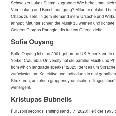
Schweizer Lukas Stamm zugrunde: Wie befreit man sich
Verdichtung und Beschleunigung? Mitunter entstand beim
Chaos zu sein, in dem niemand mehr Ursache und Wirkun
anhupt. Mitunter schien die Musik zu weinen und lichtete 
Geigers Giorgos Panagiotidis frei ins Offene zielte.
Sofia Ouyang
Sofia Ouyang ist eine 2001 geborene US-Amerikanerin m
Yorker Columbia-University hat sie parallel Musik und Phi
from which language speaks” (2023) geht es um Sprache,
zurückwirkt um Kollektive und Individuen in mal geball
Strukturen, um einen gruppendynamischen „Trugschluss“
weitergeht.
Kristupas Bubnelis
Für „split seconds, shifting sand …“ (2023) ließ der 1995