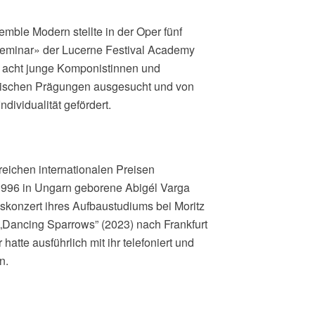
mble Modern stellte in der Oper fünf
 Seminar» der Lucerne Festival Academy
 acht junge Komponistinnen und
etischen Prägungen ausgesucht und von
dividualität gefördert.
eichen internationalen Preisen
 1996 in Ungarn geborene Abigél Varga
sskonzert ihres Aufbaustudiums bei Moritz
 „Dancing Sparrows” (2023) nach Frankfurt
tte ausführlich mit ihr telefoniert und
n.