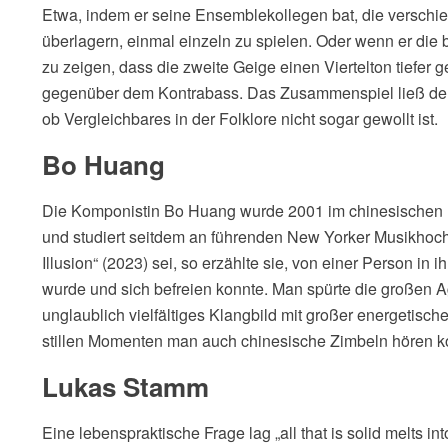
Etwa, indem er seine Ensemblekollegen bat, die verschie
überlagern, einmal einzeln zu spielen. Oder wenn er di
zu zeigen, dass die zweite Geige einen Viertelton tiefer g
gegenüber dem Kontrabass. Das Zusammenspiel ließ der
ob Vergleichbares in der Folklore nicht sogar gewollt ist.
Bo Huang
Die Komponistin Bo Huang wurde 2001 im chinesischen 
und studiert seitdem an führenden New Yorker Musikhochs
Illusion“ (2023) sei, so erzählte sie, von einer Person in i
wurde und sich befreien konnte. Man spürte die großen A
unglaublich vielfältiges Klangbild mit großer energetisc
stillen Momenten man auch chinesische Zimbeln hören k
Lukas Stamm
Eine lebenspraktische Frage lag „all that is solid melts 