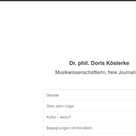
Dr. phil. Doris Kösterke
Musikwissenschaftlerin, freie Journali
Glossar
SKIP
Über John Cage
TO
Kultur – wozu?
CONTENT
Begegnungen mit Künstlern