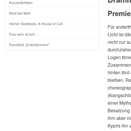
Konzertkritiken
Premie
Rest der Welt
Heiner Goebbels, A House of Call
Für andert
Licht ist d
Frau sein ist sch …
nicht nur 
Feindbild „Entertainment“
durchziehe
Logen töne
Zusammenkl
hinten tönt
bleiben. R
choreograp
(klangschö
einer Mythe
Besatzung 
ihm aber ni
Kypris ihn