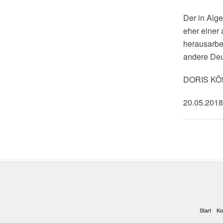
Der in Alge
eher einer 
herausarbei
andere Deut
DORIS K
20.05.2018
Start
Ko