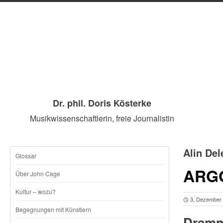
Dr. phil. Doris Kösterke
Musikwissenschaftlerin, freie Journalistin
Alin De
Glossar
SKIP
ARGO
Über John Cage
TO
Kultur – wozu?
3. Dezember
CONTENT
Begegnungen mit Künstlern
Dramma