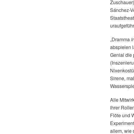
Zuschauer)
Sánchez-Ve
Staatsthea
uraufgeführ
„Dramma
i
abspielen l
Genial die
(Inszenieru
Nixenkostü
Sirene, ma
Wasserspie
Alle Mitwi
ihrer Roll
Flöte und 
Experiment
allem, wie 