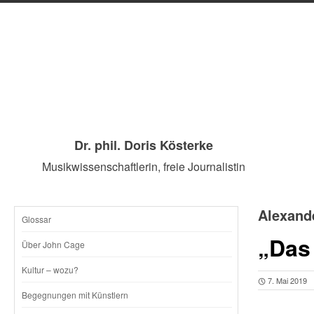
Dr. phil. Doris Kösterke
Musikwissenschaftlerin, freie Journalistin
Alexand
Glossar
SKIP
„Das
Über John Cage
TO
Kultur – wozu?
7. Mai 2019
CONTENT
Begegnungen mit Künstlern