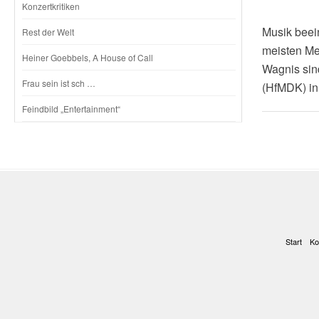
Konzertkritiken
Musik beein
Rest der Welt
meisten Me
Heiner Goebbels, A House of Call
Wagnis sin
Frau sein ist sch …
(HfMDK) in
Feindbild „Entertainment“
Start
Ko