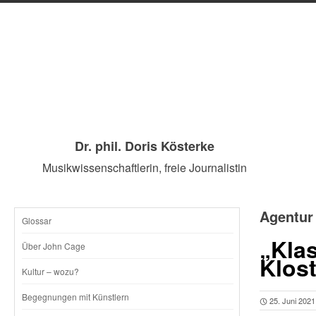
Dr. phil. Doris Kösterke
Musikwissenschaftlerin, freie Journalistin
Agentur
Glossar
SKIP
„Klas
Über John Cage
Klos
TO
Kultur – wozu?
CONTENT
Begegnungen mit Künstlern
25. Juni 2021