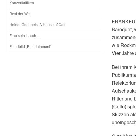
Konzertkritiken
Rest der Welt
FRANKFURT.
Heiner Goebbels, A House of Call
Baroque“, w
Frau sein ist sch …
zusammenge
wie Rockmus
Feindbild „Entertainment“
Vier Jahre
Bei ihrem K
Publikum a
Refektorium
Aufschauke
Ritter und 
(Cello) spi
Skizzen als
uneingeschr