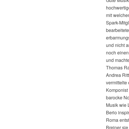
Gute Musik
hochwertig
mit welche
Spark-Mitg
bearbeitet
erbarmungs
und nicht 
noch einen 
und machte
Thomas Rai
Andrea Rit
vermittelt
Komponist 
barocke No
Musik wie 
Berio insp
Roma entst
Breiner sie