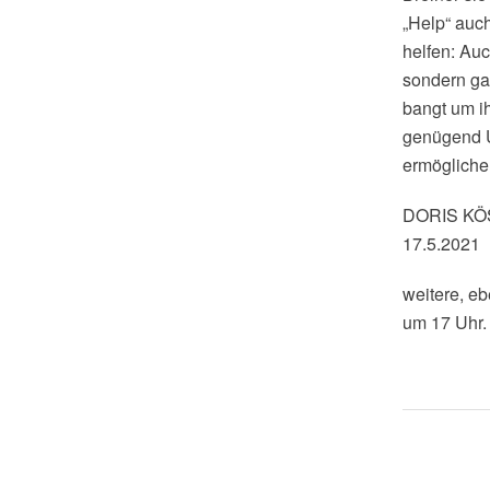
„Help“ auc
helfen: Auc
sondern ga
bangt um ih
genügend U
ermögliche
DORIS K
17.5.2021
weitere, eb
um 17 Uhr.