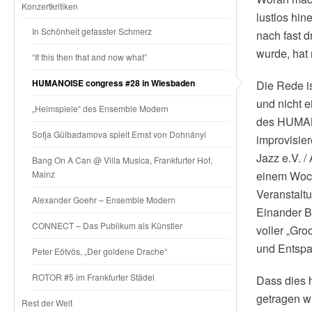
Konzertkritiken
lustlos hi
In Schönheit gefasster Schmerz
nach fast 
wurde, hat 
“If this then that and now what”
HUMANOISE congress #28 in Wiesbaden
Die Rede i
und nicht 
„Heimspiele“ des Ensemble Modern
des HUMANO
Sofja Gülbadamova spielt Ernst von Dohnányi
improvisie
Jazz e.V. 
Bang On A Can @ Villa Musica, Frankfurter Hof,
Mainz
einem Woch
Veranstalt
Alexander Goehr – Ensemble Modern
Einander B
CONNECT – Das Publikum als Künstler
voller „Gr
und Entsp
Peter Eötvös, „Der goldene Drache“
ROTOR #5 im Frankfurter Städel
Dass dies h
getragen w
Rest der Welt