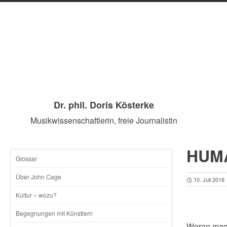
Dr. phil. Doris Kösterke
Musikwissenschaftlerin, freie Journalistin
HUMA
Glossar
SKIP
Über John Cage
10. Juli 2016
TO
Kultur – wozu?
CONTENT
Begegnungen mit Künstlern
Woran mach