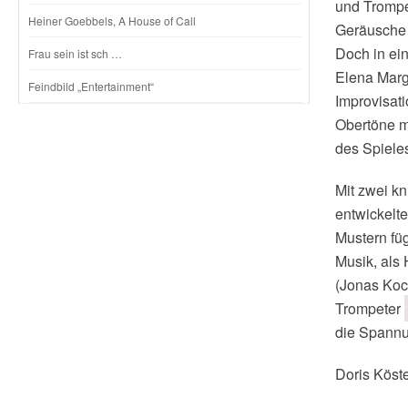
und Trompe
Heiner Goebbels, A House of Call
Geräusche u
Doch in ein
Frau sein ist sch …
Elena Marg
Feindbild „Entertainment“
Improvisati
Obertöne m
des Spiele
Mit zwei k
entwickelt
Mustern füg
Musik, als
(Jonas Koc
Trompeter
die Spannun
Doris Köst