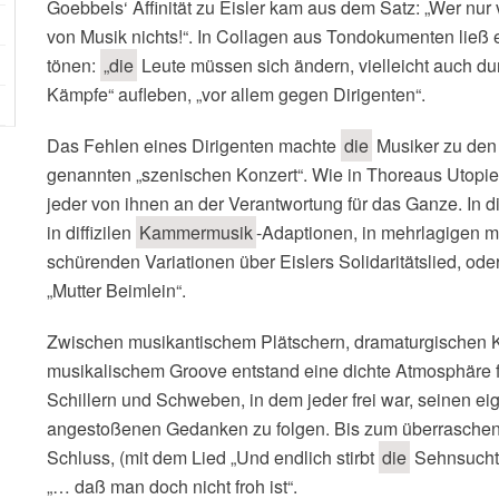
Goebbels‘ Affinität zu Eisler kam aus dem Satz: „Wer nur
von Musik nichts!“. In Collagen aus Tondokumenten ließ 
tönen:
„die
Leute müssen sich ändern, vielleicht auch d
Kämpfe“ aufleben, „vor allem gegen Dirigenten“.
Das Fehlen eines Dirigenten machte
die
Musiker zu den 
genannten „szenischen Konzert“. Wie in Thoreaus Utopie 
jeder von ihnen an der Verantwortung für das Ganze. In di
in diffizilen
Kammermusik
-Adaptionen, in mehrlagigen mu
schürenden Variationen über Eislers Solidaritätslied, od
„Mutter Beimlein“.
Zwischen musikantischem Plätschern, dramaturgischen K
musikalischem Groove entstand eine dichte Atmosphäre f
Schillern und Schweben, in dem jeder frei war, seinen ei
angestoßenen Gedanken zu folgen. Bis zum überraschend
Schluss, (mit dem Lied „Und endlich stirbt
die
Sehnsucht 
„… daß man doch nicht froh ist“.