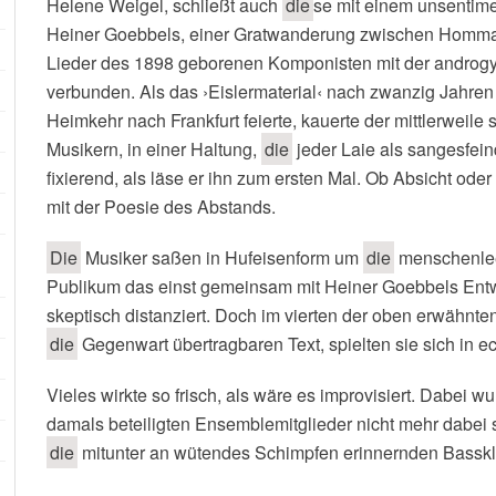
Helene Weigel, schließt auch
die
se mit einem unsentimen
Heiner Goebbels, einer Gratwanderung zwischen Homm
Lieder des 1898 geborenen Komponisten mit der androg
verbunden. Als das ›Eislermaterial‹ nach zwanzig Jahre
Heimkehr nach Frankfurt feierte, kauerte der mittlerweil
Musikern, in einer Haltung,
die
jeder Laie als sangesfein
fixierend, als läse er ihn zum ersten Mal. Ob Absicht oder
mit der Poesie des Abstands.
Die
Musiker saßen in Hufeisenform um
die
menschenleer
Publikum das einst gemeinsam mit Heiner Goebbels Ent
skeptisch distanziert. Doch im vierten der oben erwähnt
die
Gegenwart übertragbaren Text, spielten sie sich in e
Vieles wirkte so frisch, als wäre es improvisiert. Dabei wur
damals beteiligten Ensemblemitglieder nicht mehr dabei s
die
mitunter an wütendes Schimpfen erinnernden Bassklar