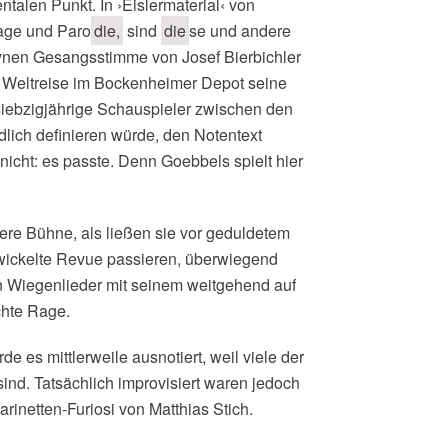
talen Punkt. In ›Eislermaterial‹ von
age und Paro
die,
sind
die
se und andere
ynen Gesangsstimme von Josef Bierbichler
n Weltreise im Bockenheimer Depot seine
e siebzigjährige Schauspieler zwischen den
dlich definieren würde, den Notentext
 nicht: es passte. Denn Goebbels spielt hier
e Bühne, als ließen sie vor geduldetem
wickelte Revue passieren, überwiegend
en Wiegenlieder mit seinem weitgehend auf
chte Rage.
de es mittlerweile ausnotiert, weil viele der
ind. Tatsächlich improvisiert waren jedoch
inetten-Furiosi von Matthias Stich.