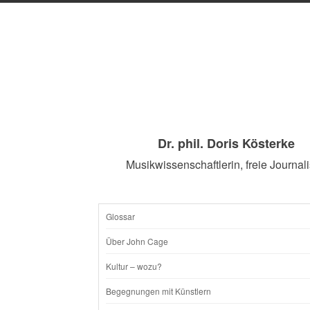
Dr. phil. Doris Kösterke
Musikwissenschaftlerin, freie Journali
Glossar
SKIP
Über John Cage
TO
Kultur – wozu?
CONTENT
Begegnungen mit Künstlern