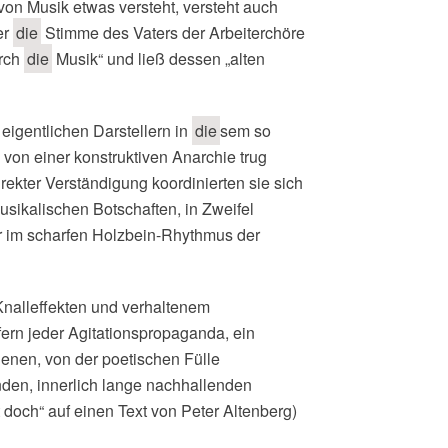
 von Musik etwas versteht, versteht auch
er
die
Stimme des Vaters der Arbeiterchöre
urch
die
Musik“ und ließ dessen „alten
eigentlichen Darstellern in
die
sem so
von einer konstruktiven Anarchie trug
rekter Verständigung koordinierten sie sich
sikalischen Botschaften, in Zweifel
er im scharfen Holzbein-Rhythmus der
nalleffekten und verhaltenem
ern jeder Agitationspropaganda, ein
genen, von der poetischen Fülle
en, innerlich lange nachhallenden
doch“ auf einen Text von Peter Altenberg)