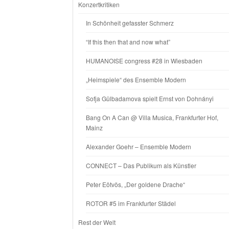
Konzertkritiken
In Schönheit gefasster Schmerz
“If this then that and now what”
HUMANOISE congress #28 in Wiesbaden
„Heimspiele“ des Ensemble Modern
Sofja Gülbadamova spielt Ernst von Dohnányi
Bang On A Can @ Villa Musica, Frankfurter Hof,
Mainz
Alexander Goehr – Ensemble Modern
CONNECT – Das Publikum als Künstler
Peter Eötvös, „Der goldene Drache“
ROTOR #5 im Frankfurter Städel
Rest der Welt