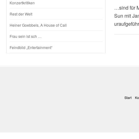
Konzertkritiken
…sind für M
Rest der Welt
Sun mit Jan
uraufgefüh
Heiner Goebbels, A House of Call
Frau sein ist sch …
Feindbild „Entertainment“
Start
Ko