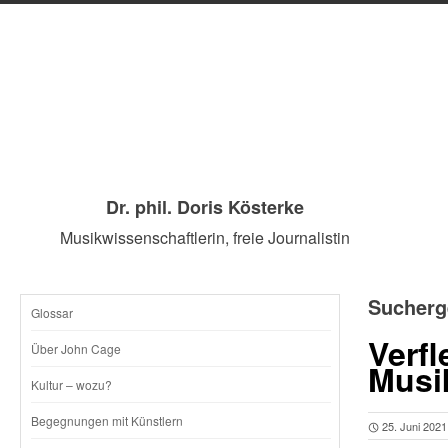
Dr. phil. Doris Kösterke
Musikwissenschaftlerin, freie Journalistin
Sucherg
Glossar
SKIP
Verf
Über John Cage
Musi
TO
Kultur – wozu?
CONTENT
Begegnungen mit Künstlern
25. Juni 2021