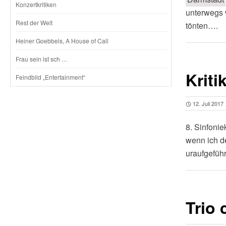
Konzertkritiken
unterwegs 
Rest der Welt
tönten….
Heiner Goebbels, A House of Call
Frau sein ist sch …
Kriti
Feindbild „Entertainment“
12. Juli 2017
8. Sinfoni
wenn ich de
uraufgefüh
Trio 