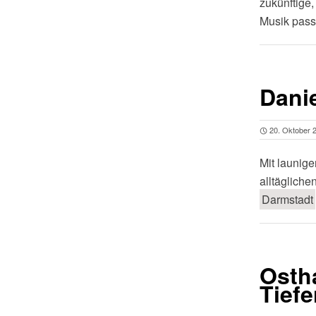
zukünftige
Musik pass
Dani
20. Oktober 
Mit launig
alltäglich
Darmstadt
Ostha
Tief