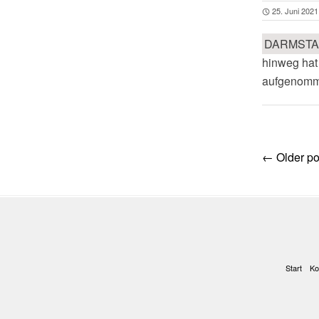
25. Juni 2021
DARMSTA
hinweg hat
aufgenomm
Post
←
Older po
navig
Start
Ko