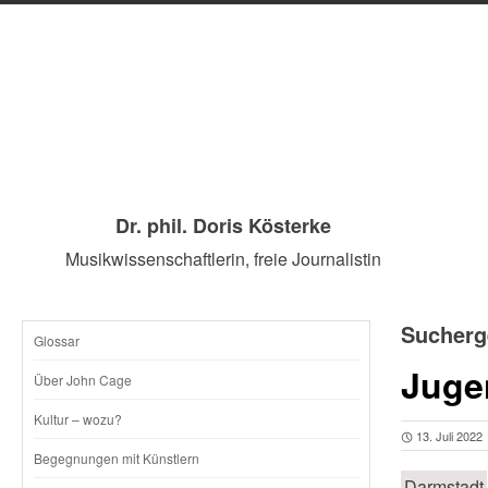
Dr. phil. Doris Kösterke
Musikwissenschaftlerin, freie Journalistin
Sucherg
Glossar
SKIP
Juge
Über John Cage
TO
Kultur – wozu?
13. Juli 2022
CONTENT
Begegnungen mit Künstlern
Darmstadt