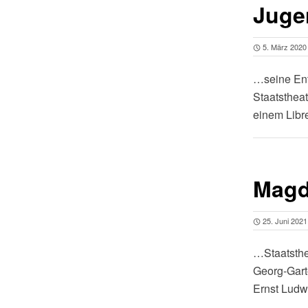
Juge
5. März 2020
…seine Ent
Staatsthea
einem Libr
Magd
25. Juni 2021
…Staatsth
Georg-Garte
Ernst Ludw