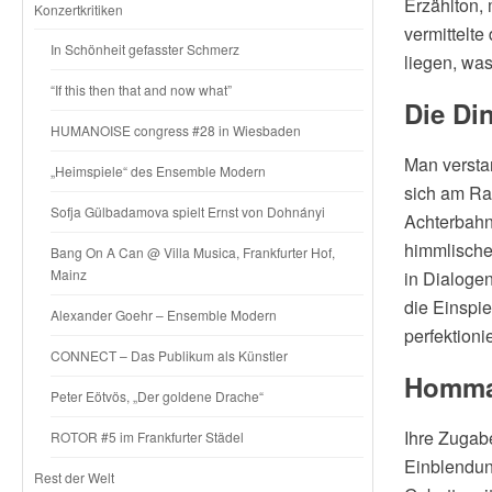
Erzählton,
Konzertkritiken
vermittelte
In Schönheit gefasster Schmerz
liegen, was
“If this then that and now what”
Die Di
HUMANOISE congress #28 in Wiesbaden
Man versta
„Heimspiele“ des Ensemble Modern
sich am Ra
Sofja Gülbadamova spielt Ernst von Dohnányi
Achterbahnf
himmlische
Bang On A Can @ Villa Musica, Frankfurter Hof,
Mainz
in Dialogen
die Einspie
Alexander Goehr – Ensemble Modern
perfektionie
CONNECT – Das Publikum als Künstler
Homma
Peter Eötvös, „Der goldene Drache“
Ihre Zugab
ROTOR #5 im Frankfurter Städel
Einblendung
Rest der Welt