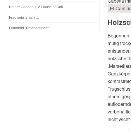
Gabetta mi
Heiner Goebbels, A House of Call
„El Cant de
Frau sein ist sch …
Holzsc
Feindbild „Entertainment“
Begonnen h
mutig trock
entstanden,
holzschnitt
„Marseillai
Ganzkörper
kontrastrei
Trugschlus
einem gesp
auflodernd
vorbehaltlo
nicht wich