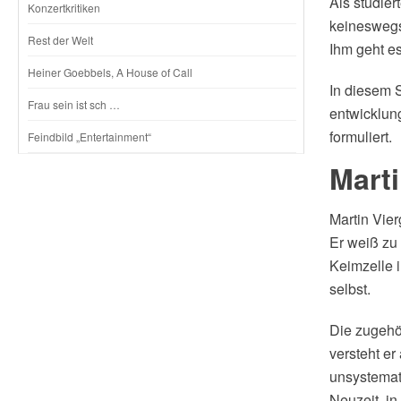
Als studier
Konzertkritiken
keineswegs
Rest der Welt
Ihm geht e
Heiner Goebbels, A House of Call
In diesem S
Frau sein ist sch …
entwicklun
formuliert.
Feindbild „Entertainment“
Mart
Martin Vier
Er weiß zu 
Keimzelle 
selbst.
Die zugehö
versteht er
unsystemati
Neuzeit, i