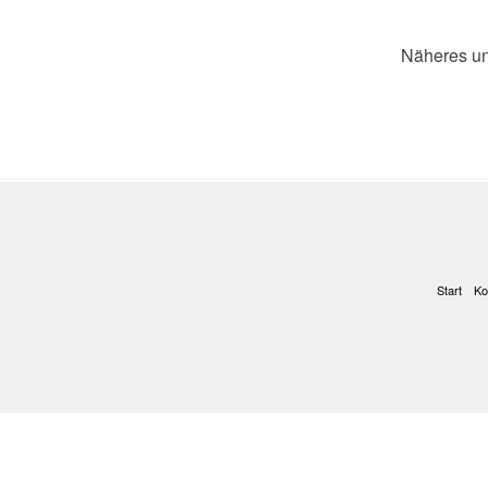
Näheres un
Start
Ko