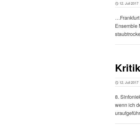
12. Juli 2017
…Frankfur
Ensemble M
staubtrock
Kriti
12. Juli 2017
8. Sinfonie
wenn ich de
uraufgefüh