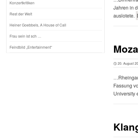
Konzertkritiken
Jahren in d
Rest der Welt
auslotete.
Heiner Goebbels, A House of Call
Frau sein ist sch …
Moza
Feindbild „Entertainment“
20. August 2
…Rheingau M
Fassung vo
University 
Klan