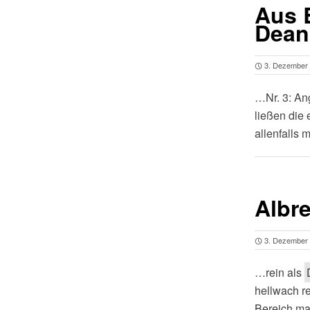
Aus 
Dean
3. Dezember
…Nr. 3: An
ließen die
allenfalls 
Albre
3. Dezember
…rein als
hellwach re
Bereich ma