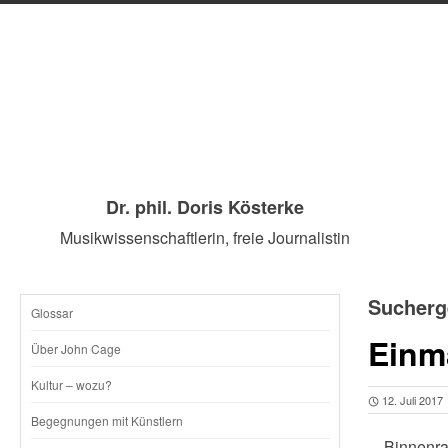
Dr. phil. Doris Kösterke
Musikwissenschaftlerin, freie Journalistin
Sucherg
Glossar
SKIP
Einma
Über John Cage
TO
Kultur – wozu?
12. Juli 2017
CONTENT
Begegnungen mit Künstlern
…Binnenrahm