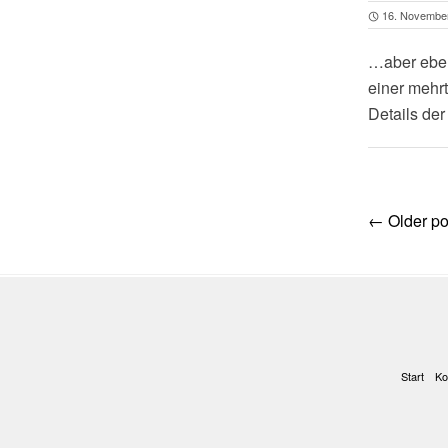
16. Novembe
…aber eben
einer mehrt
Details de
Post
←
Older po
navig
Start
Ko