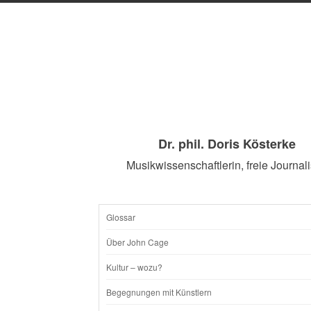
Dr. phil. Doris Kösterke
Musikwissenschaftlerin, freie Journali
Glossar
SKIP
Über John Cage
TO
Kultur – wozu?
CONTENT
Begegnungen mit Künstlern