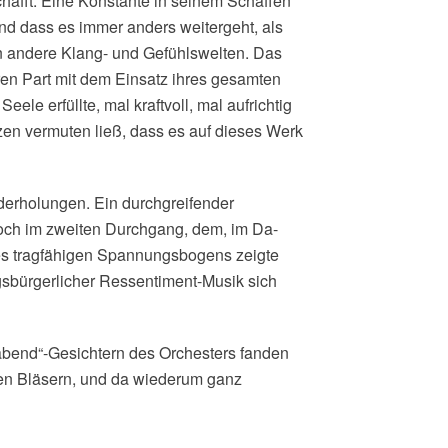
hafft. Eine Konstante in seinem Schaffen
und dass es immer anders weitergeht, als
n andere Klang- und Gefühlswelten. Das
hren Part mit dem Einsatz ihres gesamten
ele erfüllte, mal kraftvoll, mal aufrichtig
en vermuten ließ, dass es auf dieses Werk
derholungen. Ein durchgreifender
noch im zweiten Durchgang, dem, im Da-
ines tragfähigen Spannungsbogens zeigte
gsbürgerlicher Ressentiment-Musik sich
abend“-Gesichtern des Orchesters fanden
den Bläsern, und da wiederum ganz