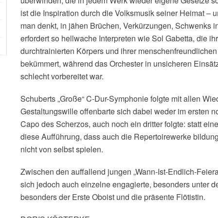
überwinden, die in jedem Werk wieder eigene Gesetze sc
ist die Inspiration durch die Volksmusik seiner Heimat – 
man denkt, in jähen Brüchen, Verkürzungen, Schwenks i
erfordert so hellwache Interpreten wie Sol Gabetta, die i
durchtrainierten Körpers und ihrer menschenfreundlichen Se
bekümmert, während das Orchester in unsicheren Einsätz
schlecht vorbereitet war.
Schuberts „Große“ C-Dur-Symphonie folgte mit allen Wie
Gestaltungswille offenbarte sich dabei weder im ersten 
Capo des Scherzos, auch noch ein dritter folgte: statt e
diese Aufführung, dass auch die Repertoirewerke bildun
nicht von selbst spielen.
Zwischen den auffallend jungen „Wann-Ist-Endlich-Feier
sich jedoch auch einzelne engagierte, besonders unter 
besonders der Erste Oboist und die präsente Flötistin.