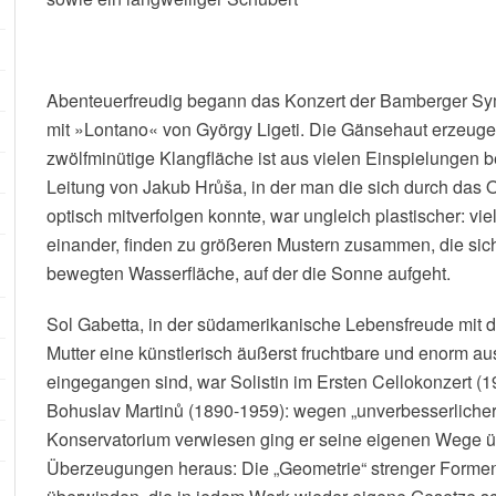
Abenteuerfreudig begann das Konzert der Bamberger Sy
mit »Lontano« von György Ligeti. Die Gänsehaut erzeug
zwölfminütige Klangfläche ist aus vielen Einspielungen b
Leitung von Jakub Hrůša, in der man die sich durch das
optisch mitverfolgen konnte, war ungleich plastischer: v
einander, finden zu größeren Mustern zusammen, die sic
bewegten Wasserfläche, auf der die Sonne aufgeht.
Sol Gabetta, in der südamerikanische Lebensfreude mit d
Mutter eine künstlerisch äußerst fruchtbare und enorm a
eingegangen sind, war Solistin im Ersten Cellokonzert (
Bohuslav Martinů (1890-1959): wegen „unverbesserlicher
Konservatorium verwiesen ging er seine eigenen Wege üb
Überzeugungen heraus: Die „Geometrie“ strenger Formen 