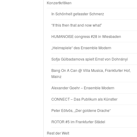
Konzertkritiken
In Schönheit gefasster Schmerz
“If this then that and now what”
HUMANOISE congress #28 in Wiesbaden
„Heimspiele“ des Ensemble Modern
Sofja Gülbadamova spielt Ernst von Dohnányi
Bang On A Can @ Villa Musica, Frankfurter Hof,
Mainz
Alexander Goehr – Ensemble Modern
CONNECT – Das Publikum als Künstler
Peter Eötvös, „Der goldene Drache“
ROTOR #5 im Frankfurter Städel
Rest der Welt