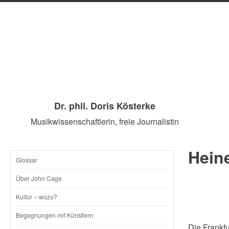
Dr. phil. Doris Kösterke
Musikwissenschaftlerin, freie Journalistin
Hein
Glossar
SKIP
Über John Cage
TO
Kultur – wozu?
CONTENT
Begegnungen mit Künstlern
Die Frankf