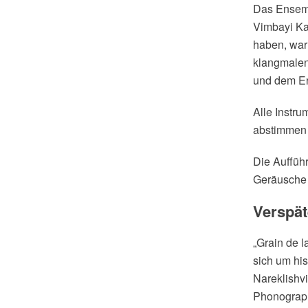
Das Ensemb
Vimbayi Ka
haben, war 
klangmale
und dem Er
Alle Instr
abstimmen 
Die Aufführ
Geräusche 
Verspät
„Grain de l
sich um hi
Nareklishv
Phonograph