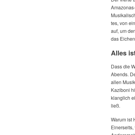
Amazonas-G
Musikalisc
tes, von ei
auf, um de
das Eichend
Alles is
Dass die We
Abends. De
allen Musi
Kaziboni hi
klanglich e
ließ.
Warum ist 
Einerseits,