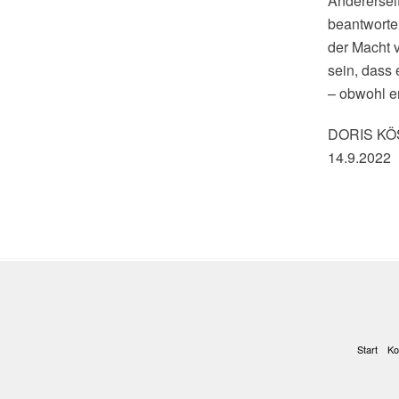
Andererseit
beantworten
der Macht 
sein, dass 
– obwohl er
DORIS K
14.9.2022
Start
Ko