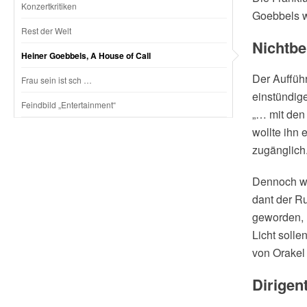
Konzertkritiken
Goebbels 
Rest der Welt
Nichtbe
Heiner Goebbels, A House of Call
Der Aufführ
Frau sein ist sch …
einstündige
Feindbild „Entertainment“
„… mit den
wollte ihn 
zugänglich
Dennoch wa
dant der R
geworden, n
Licht solle
von Orakel 
Dirigen