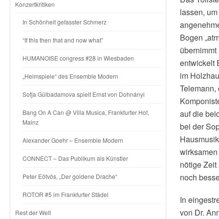
Konzertkritiken
lassen, um 
In Schönheit gefasster Schmerz
angenehmen
Bogen „atm
“If this then that and now what”
übernimmt 
HUMANOISE congress #28 in Wiesbaden
entwickelt 
im Holzhau
„Heimspiele“ des Ensemble Modern
Telemann, 
Sofja Gülbadamova spielt Ernst von Dohnányi
Komponisten
Bang On A Can @ Villa Musica, Frankfurter Hof,
auf die bei
Mainz
bei der So
Hausmusik-
Alexander Goehr – Ensemble Modern
wirksamen 
CONNECT – Das Publikum als Künstler
nötige Zei
noch besse
Peter Eötvös, „Der goldene Drache“
ROTOR #5 im Frankfurter Städel
In eingest
von Dr. An
Rest der Welt