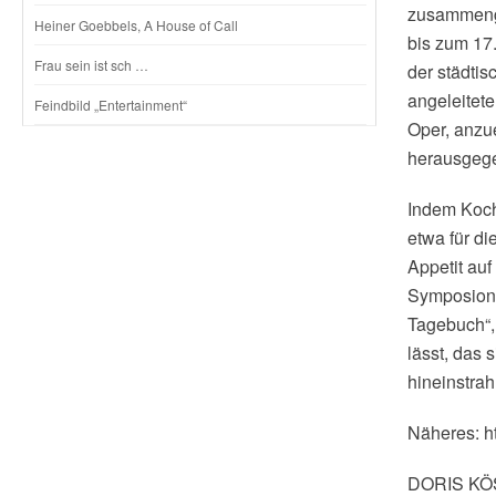
zusammenge
Heiner Goebbels, A House of Call
bis zum 17
Frau sein ist sch …
der städtis
angeleitet
Feindbild „Entertainment“
Oper, anzue
herausgege
Indem Koch
etwa für d
Appetit au
Symposion 
Tagebuch“, 
lässt, das 
hineinstrahl
Näheres: ht
DORIS K