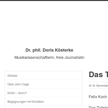
Dr. phil. Doris Kösterke
Musikwissenschaftlerin, freie Journalistin
Das T
Glossar
SKIP
Über John Cage
16. Novembe
TO
Kultur – wozu?
Felix Koch
CONTENT
Begegnungen mit Künstlern
Das Tollst