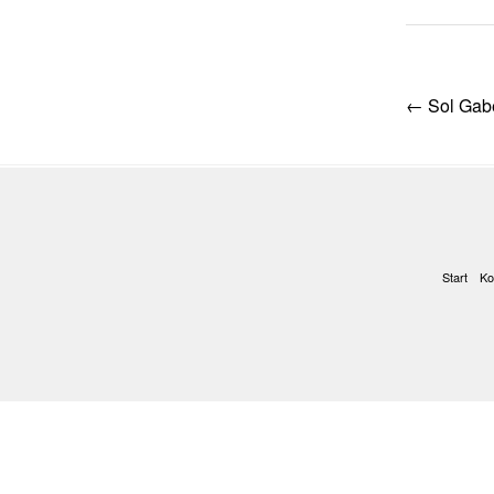
Post
←
Sol Gabe
navig
Start
Ko