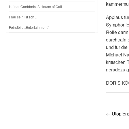
kammermusi
Heiner Goebbels, A House of Call
Applaus fü
Frau sein ist sch …
Symphonie-
Feindbild „Entertainment“
Rolle darin
durchtraini
und für di
Michael Nag
kritischen 
geradezu g
DORIS K
Post
←
Utopien:
navig