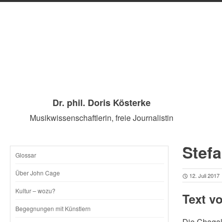
Dr. phil. Doris Kösterke
Musikwissenschaftlerin, freie Journalistin
Stef
Glossar
SKIP
Über John Cage
12. Juli 2017
TO
Kultur – wozu?
Text v
CONTENT
Begegnungen mit Künstlern
Die Chagal