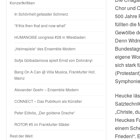
Konzertkritiken
Chor und O
In Schönheit gefasster Schmerz
500 Jahre 
füllten die
“If this then that and now what”
Gewölbe de
HUMANOISE congress #28 in Wiesbaden
Denn Widmu
Bundestagsp
„Heimspiele“ des Ensemble Modern
eigene Wort
Sofja Gülbadamova spielt Ernst von Dohnányi
sich stark
Bang On A Can @ Villa Musica, Frankfurter Hof,
(Protestan
Mainz
Symphonieo
Alexander Goehr – Ensemble Modern
Heucke läs
CONNECT – Das Publikum als Künstler
Satztechni
„Christe, 
Peter Eötvös, „Der goldene Drache“
Heuckes Fa
ROTOR #5 im Frankfurter Städel
einem Sche
Frieden!“.
Rest der Welt