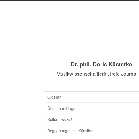
Dr. phil. Doris Kösterke
Musikwissenschaftlerin, freie Journali
Glossar
SKIP
Über John Cage
TO
Kultur – wozu?
CONTENT
Begegnungen mit Künstlern