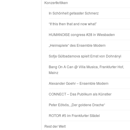
Konzertkritiken
In Schönheit gefasster Schmerz
“If this then that and now what”
HUMANOISE congress #28 in Wiesbaden
„Heimspiele“ des Ensemble Modern
Sofja Gülbadamova spielt Ernst von Dohnányi
Bang On A Can @ Villa Musica, Frankfurter Hof,
Mainz
Alexander Goehr – Ensemble Modern
CONNECT – Das Publikum als Künstler
Peter Eötvös, „Der goldene Drache“
ROTOR #5 im Frankfurter Städel
Rest der Welt