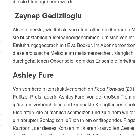
die sie hineingeboren wurde:
Zeynep Gedizlioglu
Als sie merkte, wie tief sie von einer alten mediterranen M
sie buchstäblich auseinandergenommen, um sich von ihr z
Einführungsgespräch mit Eva Böcker. Im Abonnementko
diese archaische Melodie im melismenreichen, klanglich 
durchgehaltenen Oboensolo, dem das Ensemble fortwähr
Ashley Fure
Von vornherein konstruktiver erschien
Feed Forward
(201
Pulitzer-Preisträgerin Ashley Fure: von der großen Trommel
gläserne, zerbrechliche und kompakte Klangflächen ane
Eisplatten, die allmählich schmelzen und zu einem weite
ein abrupter Schlag schließlich in ein entfliegendes Flag
Kaziboni, der dieses Konzert mit klaren kraftvollen Gesten l