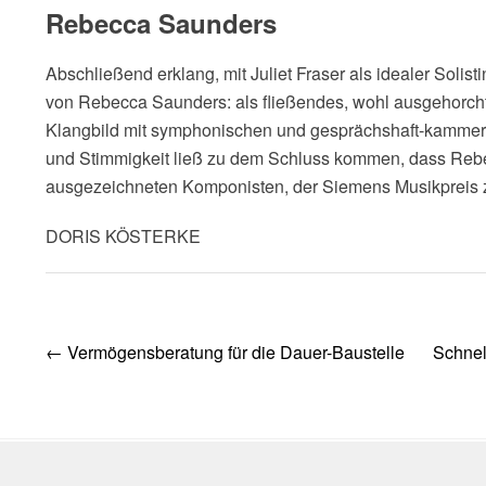
Rebecca Saunders
Abschließend erklang, mit Juliet Fraser als idealer Solisti
von Rebecca Saunders: als fließendes, wohl ausgehorch
Klangbild mit symphonischen und gesprächshaft-kammer
und Stimmigkeit ließ zu dem Schluss kommen, dass Rebec
ausgezeichneten Komponisten, der Siemens Musikpreis 
DORIS KÖSTERKE
Post
←
Vermögensberatung für die Dauer-Baustelle
Schnel
navigation