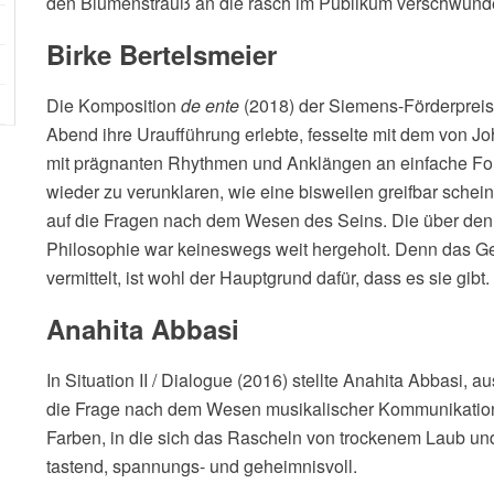
den Blumenstrauß an die rasch im Publikum verschwunde
Birke Bertelsmeier
Die Komposition
de ente
(2018) der Siemens-Förderpreist
Abend ihre Uraufführung erlebte, fesselte mit dem von J
mit prägnanten Rhythmen und Anklängen an einfache Form
wieder zu verunklaren, wie eine bisweilen greifbar schein
auf die Fragen nach dem Wesen des Seins. Die über den 
Philosophie war keineswegs weit hergeholt. Denn das Ge
vermittelt, ist wohl der Hauptgrund dafür, dass es sie gibt.
Anahita Abbasi
In Situation II / Dialogue (2016) stellte Anahita Abbasi,
die Frage nach dem Wesen musikalischer Kommunikation 
Farben, in die sich das Rascheln von trockenem Laub un
tastend, spannungs- und geheimnisvoll.