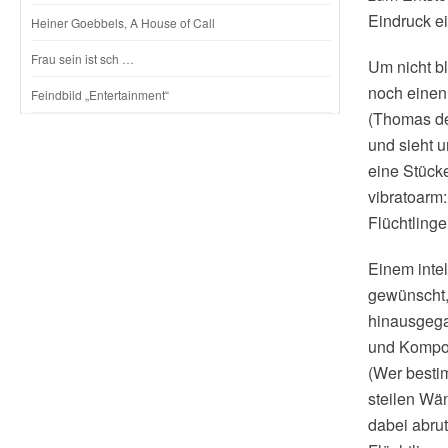
Eindruck e
Heiner Goebbels, A House of Call
Frau sein ist sch …
Um nicht bl
noch einen 
Feindbild „Entertainment“
(Thomas de 
und sieht u
eine Stücke
vibratoarm:
Flüchtlinge
Einem inte
gewünscht,
hinausgega
und Komponi
(Wer bestim
steilen Wä
dabei abrut