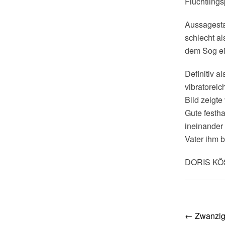
Flüchtlings
Aussagesta
schlecht al
dem Sog ei
Definitiv a
vibratorei
Bild zeigte
Gute festha
ineinander
Vater ihm b
DORIS K
Post
←
Zwanzig