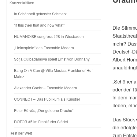
Konzertkritiken
In Schönheit gefasster Schmerz
“If this then that and now what”
Die Stimmu
Staatsthea
HUMANOISE congress #28 in Wiesbaden
mehr? Dass
„Heimspiele“ des Ensemble Modern
Deutsch-Dän
Albert Hor
Sofja Gülbadamova spielt Ernst von Dohnányi
unaufdringli
Bang On A Can @ Villa Musica, Frankfurter Hof,
Mainz
„Schönerlan
Alexander Goehr – Ensemble Modern
oder der Tü
in dem man
CONNECT – Das Publikum als Künstler
lieben, ein
Peter Eötvös, „Der goldene Drache“
Das Stück 
ROTOR #5 im Frankfurter Städel
die erfolgt
Rest der Welt
zum Entste