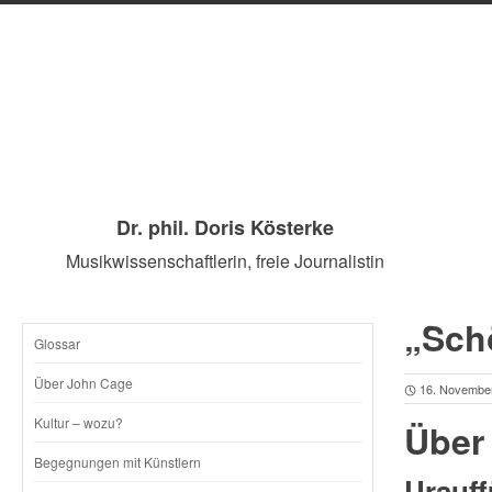
Dr. phil. Doris Kösterke
Musikwissenschaftlerin, freie Journalistin
„Sch
Glossar
SKIP
Über John Cage
16. Novembe
TO
Kultur – wozu?
Über 
CONTENT
Begegnungen mit Künstlern
Urauff