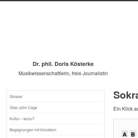
Dr. phil. Doris Kösterke
Musikwissenschaftlerin, freie Journalistin
Sokra
Glossar
SKIP
Über John Cage
Ein Klick a
TO
Kultur – wozu?
CONTENT
Begegnungen mit Künstlern
A
B