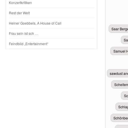
Konzertkritiken
Rest der Welt
Heiner Goebbels, A House of Call
Saar Berg
Frau sein ist sch …
Sa
Feindbild „Entertainment“
Samuel H
sawdust and
Scheiter
Sc
Schla
Schönbe