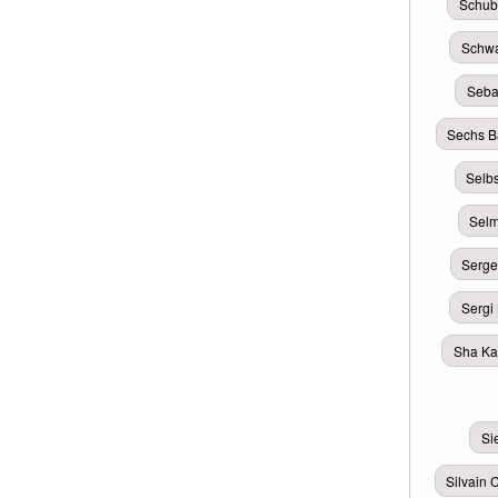
Schub
Schwa
Seba
Sechs Ba
Selb
Sel
Serge
Sergi 
Sha Ka
Si
Silvain 