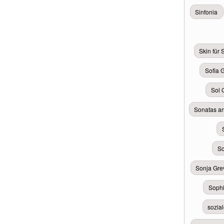
Sinfonia
Skin für
Sofia 
Sol 
Sonatas an
So
Sonja Gre
Sophi
sozia