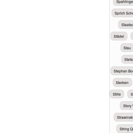
Spahlinge
Sprich Sc
Staats
Städel
Stau
Stef
Stephan Bo
Sterben
Stille
S
Story
Strawinsk
String Q