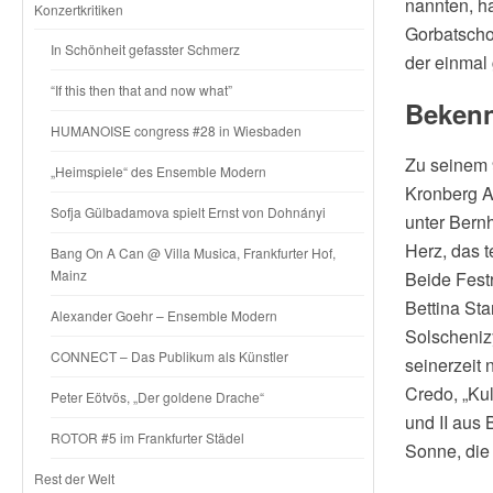
nannten, h
Konzertkritiken
Gorbatscho
In Schönheit gefasster Schmerz
der einmal 
“If this then that and now what”
Bekenn
HUMANOISE congress #28 in Wiesbaden
Zu seinem 
„Heimspiele“ des Ensemble Modern
Kronberg A
Sofja Gülbadamova spielt Ernst von Dohnányi
unter Bernh
Herz, das 
Bang On A Can @ Villa Musica, Frankfurter Hof,
Mainz
Beide Fest
Bettina Sta
Alexander Goehr – Ensemble Modern
Solscheniz
CONNECT – Das Publikum als Künstler
seinerzeit 
Credo, „Ku
Peter Eötvös, „Der goldene Drache“
und II aus 
ROTOR #5 im Frankfurter Städel
Sonne, die 
Rest der Welt