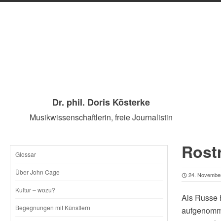
Dr. phil. Doris Kösterke
Musikwissenschaftlerin, freie Journalistin
Rost
Glossar
SKIP
Über John Cage
24. Novembe
TO
Kultur – wozu?
Als Russe 
CONTENT
Begegnungen mit Künstlern
aufgenomme