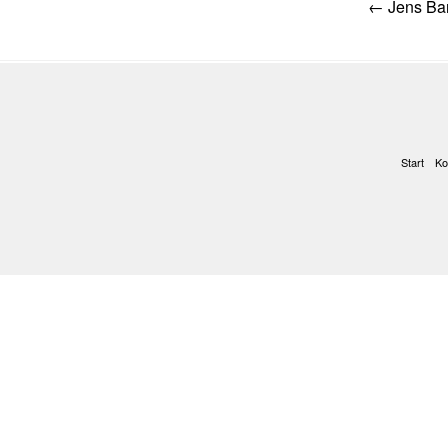
Post
←
Jens Ba
navig
Start
Ko