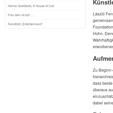
Künstl
Heiner Goebbels, A House of Call
László Feny
Frau sein ist sch …
gemeinsam m
Feindbild „Entertainment“
Foundation 
Hohn. Denn
Wahrhaftig
erworbenes
Aufmer
Zu Beginn d
hierarchisi
dass beide
überaus au
einzuschät
dabei seine