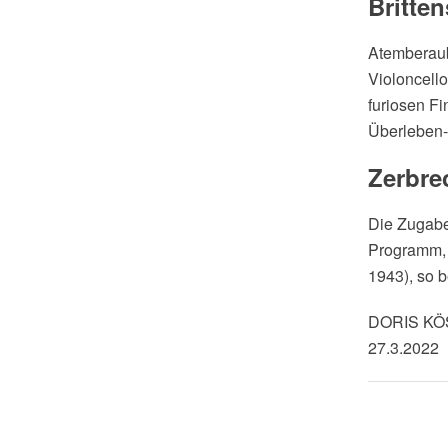
Britte
Atemberaub
Violoncello
furiosen F
Überleben-
Zerbre
Die Zugabe 
Programm, 
1943), so b
DORIS K
27.3.2022