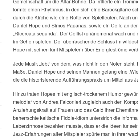
Gemeinschaft um die Altar-Bühne. Da irritierte ein Tromm
formte einen Rhythmus, in den sich eine Barockgitarre sc
durch die Kirche wie eine Rotte von Spielleuten.
Nach und
Daniel Hope und Simos Papanas, sowie ein Cello an de
„Ricercata segunda“. Der Cellist (phänomenal wach und e
im Gehen spielen. Der überraschende Schluss im wildeste
Hope mit seinen fünf Mitspielern über Energieströme verd
Jede Musik „lebt“ von dem, was nicht in den Noten steht. 
Maße. Daniel Hope und seinen Mannen gelang eine „Wied
die die historisierende Aufführungspraxis um Mittel aus J
Hinzu traten Hopes mit englisch-trockenem Humor gewür
melodia“ von Andrea Falconieri zugleich auch den Kompon
Anziehungskraft auf Frauen und das Geld ihrer Ehemänne
beherrschte keltische Fiddle-Idiom unterstrich die Informat
Leberzirrhose bezahlen musste, dass er die Ideen für se
Jazz-Erfahrungen aller Mitspieler spürte man in ihrer 