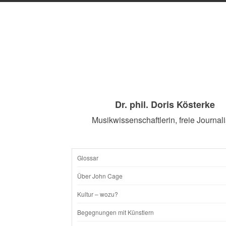
Dr. phil. Doris Kösterke
Musikwissenschaftlerin, freie Journali
Glossar
SKIP
Über John Cage
TO
Kultur – wozu?
CONTENT
Begegnungen mit Künstlern