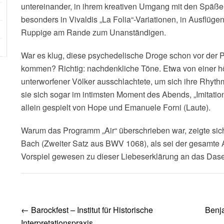
untereinander, in ihrem kreativen Umgang mit den Späße
besonders in Vivaldis „La Folia“-Variationen, in Ausflüge
Ruppige am Rande zum Unanständigen.
War es klug, diese psychedelische Droge schon vor der 
kommen? Richtig: nachdenkliche Töne. Etwa von einer hö
unterworfener Völker ausschlachtete, um sich ihre Rhyt
sie sich sogar im intimsten Moment des Abends, „Imitatio
allein gespielt von Hope und Emanuele Forni (Laute).
Warum das Programm „Air“ überschrieben war, zeigte sich
Bach (Zweiter Satz aus BWV 1068), als sei der gesamte 
Vorspiel gewesen zu dieser Liebeserklärung an das Dase
Post
←
Barockfest – Institut für Historische
Benj
navigation
Interpretationspraxis