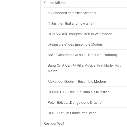
Konzertkritiken
In Schönheit gefasster Schmerz
“If this then that and now what”
HUMANOISE congress #28 in Wiesbaden
„Heimspiele“ des Ensemble Modern
Sofja Gülbadamova spielt Ernst von Dohnányi
Bang On A Can @ Villa Musica, Frankfurter Hof,
Mainz
Alexander Goehr – Ensemble Modern
CONNECT – Das Publikum als Künstler
Peter Eötvös, „Der goldene Drache“
ROTOR #5 im Frankfurter Städel
Rest der Welt