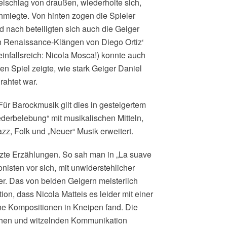
elschlag von draußen, wiederholte sich,
hmiegte. Von hinten zogen die Spieler
 nach beteiligten sich auch die Geiger
n Renaissance-Klängen von Diego Ortiz‘
infallsreich: Nicola Mosca!) konnte auch
n Spiel zeigte, wie stark Geiger Daniel
rahtet war.
Für Barockmusik gilt dies in gesteigertem
erbelebung“ mit musikalischen Mitteln,
azz, Folk und „Neuer“ Musik erweitert.
zte Erzählungen. So sah man in „La suave
isten vor sich, mit unwiderstehlicher
r. Das von beiden Geigern meisterlich
ion, dass Nicola Matteis es leider mit einer
ine Kompositionen in Kneipen fand. Die
wachen und witzelnden Kommunikation