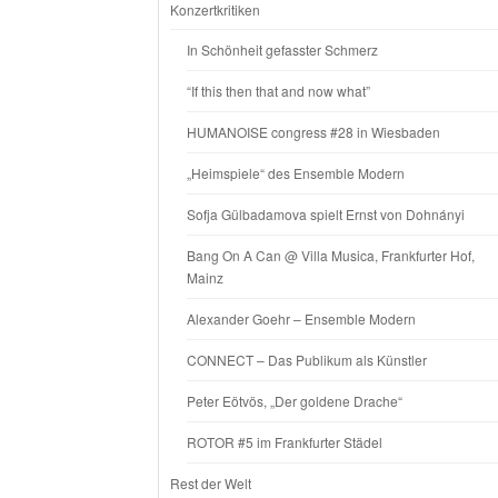
Konzertkritiken
In Schönheit gefasster Schmerz
“If this then that and now what”
HUMANOISE congress #28 in Wiesbaden
„Heimspiele“ des Ensemble Modern
Sofja Gülbadamova spielt Ernst von Dohnányi
Bang On A Can @ Villa Musica, Frankfurter Hof,
Mainz
Alexander Goehr – Ensemble Modern
CONNECT – Das Publikum als Künstler
Peter Eötvös, „Der goldene Drache“
ROTOR #5 im Frankfurter Städel
Rest der Welt