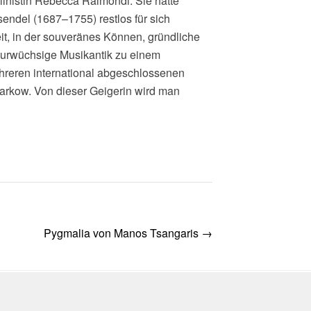
olinistin Rebecca Raimondi. Sie hatte
sendel (1687–1755) restlos für sich
it, in der souveränes Können, gründliche
 urwüchsige Musikantik zu einem
reren international abgeschlossenen
Karkow. Von dieser Geigerin wird man
Pygmalia von Manos Tsangaris
→