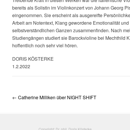
Treibende Kraft in diesen Werken war die italienische Vi
bereits als Solistin im Violinkonzert von Johann Georg Pi
eingenommen. Sie erscheint als ausgereifte Persönlichke
Arbeit am Notentext, Klang gewordene Emotionalität und
selbstverständlichen Ganzen zusammenfinden. Nach meh
Studiengängen studiert sie Barockvioline bei Mechthild 
hoffentlich noch sehr viel hören.
DORIS KÖSTERKE
1.2.2022
Post
←
Catherine Milliken über NIGHT SHIFT
navigation
Copyright: Dr. phil. Doris Kösterke