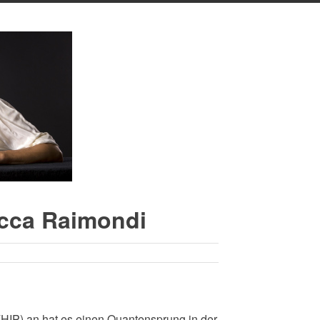
cca Raimondi
is (HIP) an hat es einen Quantensprung in der