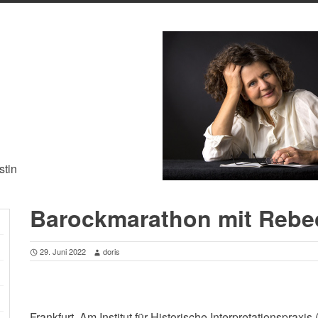
stin
Barockmarathon mit Rebe
29. Juni 2022
doris
Frankfurt. Am Institut für Historische Interpretationsprax