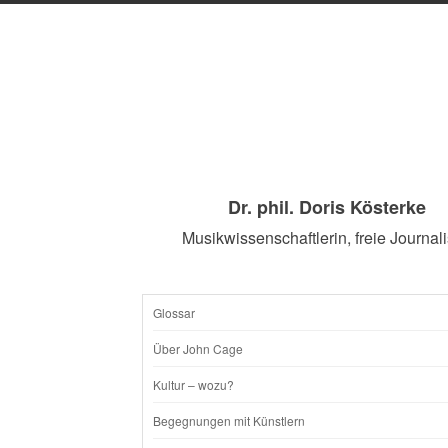
Dr. phil. Doris Kösterke
Musikwissenschaftlerin, freie Journali
Glossar
SKIP
Über John Cage
TO
Kultur – wozu?
CONTENT
Begegnungen mit Künstlern