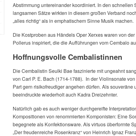
Abstimmung untereinander koordiniert. In den schnellen S
langsamen Sätze wirkten in diesem großen Verband noch l
„alles richtig“ als in emphatischem Sinne Musik machen.
Die Kostproben aus Händels Oper Xerxes waren von der 
Pollerus inspiriert, die die Aufführungen vom Cembalo aus
Hoffnungsvolle Cembalistinnen
Die Cembalistin Seulki Bae faszinierte mit ungeahnt sang
von Carl P. E. Bach (1714-1788). In der Violinsonate von
Part gern risikofreudiger angehen dürfen. Als souveräne
beeindruckte wiederholt auch Kadra Dreizehnter.
Natürlich gab es auch weniger durchgereifte Interpreta
Kompositionen von renommierten Komponisten: Eine So
begegnete als Konfektionsware. Als virtuos überformte S
„Der freudenreiche Rosenkranz“ von Heinrich Ignaz Fran