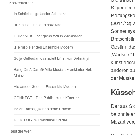
Konzertkritiken
Stipendiat
In Schönheit gefasster Schmerz
Prüfungsko
(2011/12) 
“If this then that and now what”
Sonnensyst
HUMANOISE congress #28 in Wiesbaden
Bratschist
Gestirn, da
„Heimspiele“ des Ensemble Modern
„Wackeln“ b
Sofja Gülbadamova spielt Ernst von Dohnányi
künstlerisc
Bang On A Can @ Villa Musica, Frankfurter Hof,
anderen au
Mainz
der Musiker
Alexander Goehr – Ensemble Modern
Küssch
CONNECT – Das Publikum als Künstler
Der aus St
Peter Eötvös, „Der goldene Drache“
belohnte e
ROTOR #5 im Frankfurter Städel
Mozart ver
Rest der Welt