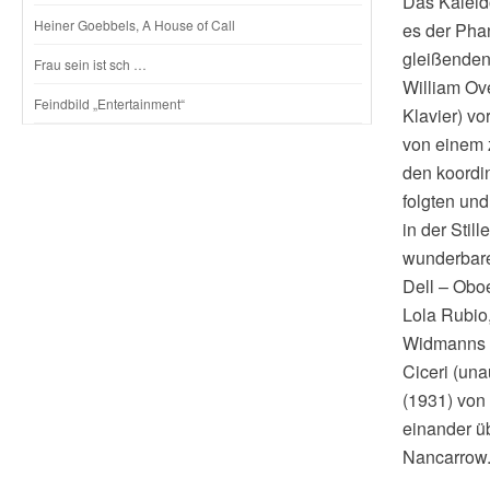
Das Kaleido
Heiner Goebbels, A House of Call
es der Pha
gleißenden 
Frau sein ist sch …
William Ov
Feindbild „Entertainment“
Klavier) v
von einem 
den koordi
folgten un
in der Stil
wunderbare
Dell – Oboe
Lola Rubio
Widmanns L
Ciceri (una
(1931) von
einander ü
Nancarrow