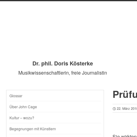
Dr. phil. Doris Kösterke
Musikwissenschaftlerin, freie Journalistin
Prüf
Glossar
SKIP
Über John Cage
22. März 201
TO
Kultur – wozu?
CONTENT
Begegnungen mit Künstlern
Sie wirkten