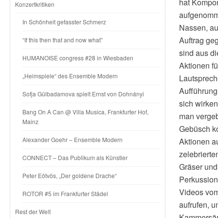
hat Kompon
Konzertkritiken
aufgenomme
In Schönheit gefasster Schmerz
Nassen, au
Auftrag geg
“If this then that and now what”
sind aus d
HUMANOISE congress #28 in Wiesbaden
Aktionen f
„Heimspiele“ des Ensemble Modern
Lautsprech
Aufführung 
Sofja Gülbadamova spielt Ernst von Dohnányi
sich wirken
Bang On A Can @ Villa Musica, Frankfurter Hof,
man vergeb
Mainz
Gebüsch ko
Alexander Goehr – Ensemble Modern
Aktionen a
zelebriert
CONNECT – Das Publikum als Künstler
Gräser und
Peter Eötvös, „Der goldene Drache“
Perkussions
Videos vom
ROTOR #5 im Frankfurter Städel
aufrufen, 
Rest der Welt
Kammersäng