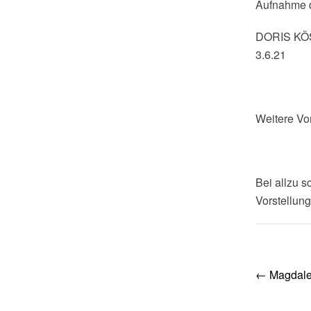
Aufnahme d
DORIS K
3.6.21
Weitere Vor
Bei allzu s
Vorstellun
Post
←
Magdale
navig