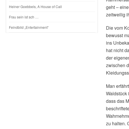
geht – ein
Heiner Goebbels, A House of Call
zeitweilig 
Frau sein ist sch …
Die vom Ko
Feindbild „Entertainment“
bewusst mac
ins Unbekan
hat nicht d
der eigene
zwischen d
Kleidungsst
Man erfähr
Waldstück 
dass das Mo
beschriftet
Wahrnehmun
zu halten. 