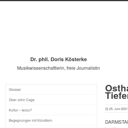
Dr. phil. Doris Kösterke
Musikwissenschaftlerin, freie Journalistin
Ostha
Glossar
SKIP
Tief
Über John Cage
TO
25. Juni 2021
Kultur – wozu?
CONTENT
Begegnungen mit Künstlern
DARMSTADT