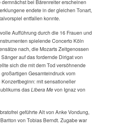
die demnächst bei Bärenreiter erscheinen
rklungene endete in der gleichen Tonart,
lvorspiel entfallen konnte.
volle Aufführung durch die 16 Frauen und
Instrumenten spielende Concerto Köln
egensätze nach, die Mozarts Zeitgenossen
 Sänger auf das fordernde Dirigat von
tellte sich die mit dem Tod versöhnende
Dem großartigen Gesamteindruck vom
 Konzertbeginn: mit sensationeller
Publikums das
Libera Me
von Ignaz von
bratofrei geführte Alt von Anke Vondung,
 Bariton von Tobias Berndt. Zugabe war