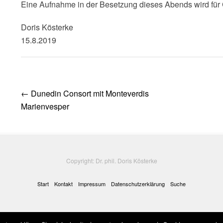
Eine Aufnahme in der Besetzung dieses Abends wird für C
Doris Kösterke
15.8.2019
Post
←
Dunedin Consort mit Monteverdis
navigation
Marienvesper
Copyright: Dr. phil. Doris Kösterke
Start
Kontakt
Impressum
Datenschutzerklärung
Suche