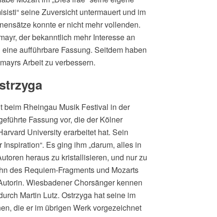
isti“ seine Zuversicht untermauert und im
ensätze konnte er nicht mehr vollenden.
ayr, der bekanntlich mehr Interesse an
in eine aufführbare Fassung. Seitdem haben
mayrs Arbeit zu verbessern.
strzyga
 beim Rheingau Musik Festival in der
fgeführte Fassung vor, die der Kölner
arvard University erarbeitet hat. Sein
nspiration“. Es ging ihm „darum, alles in
toren heraus zu kristallisieren, und nur zu
bahn des Requiem-Fragments und Mozarts
r Autorin. Wiesbadener Chorsänger kennen
durch Martin Lutz. Ostrzyga hat seine im
en, die er im übrigen Werk vorgezeichnet