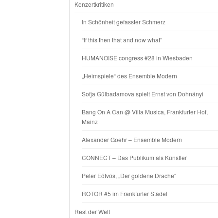
Konzertkritiken
In Schönheit gefasster Schmerz
“If this then that and now what”
HUMANOISE congress #28 in Wiesbaden
„Heimspiele“ des Ensemble Modern
Sofja Gülbadamova spielt Ernst von Dohnányi
Bang On A Can @ Villa Musica, Frankfurter Hof,
Mainz
Alexander Goehr – Ensemble Modern
CONNECT – Das Publikum als Künstler
Peter Eötvös, „Der goldene Drache“
ROTOR #5 im Frankfurter Städel
Rest der Welt