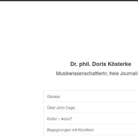
Dr. phil. Doris Kösterke
Musikwissenschaftlerin, freie Journali
Glossar
SKIP
Über John Cage
TO
Kultur – wozu?
CONTENT
Begegnungen mit Künstlern