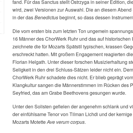
fand. Für das Sanctus stellt Ostrzyga in seiner Edition, 
wird, zwei Versionen zur Auswahl. Die an diesem Abend e
in der das
Benedictus
beginnt, so dass dessen Instrumenta
Die vom ersten bis zum letzten Ton ungemein spannungs
16 Männer des ChorWerk Ruhr und das auf historischen 
zeichnete die für Mozarts Spätstil typischen, krassen G
erschreckt hatten. Mit großem Engagement reagierten die
Florian Helgath. Unter dieser forschen Musizierhaltung s
Seligkeit in den drei Schluss-Sätzen leider nicht ein. 
ChorWerk Ruhr schadete dies nicht. Er blieb geprägt vom
Klangkultur sangen die Männerstimmen im Rücken des 
Seyfried, das am Grabe Beethovens gesungen wurde.
Unter den Solisten gefielen der angenehm schlank und vi
der einfühlsame Tenor von Tilman Lichdi und der kernige
Mozarts Motette
Ave verum corpus
.