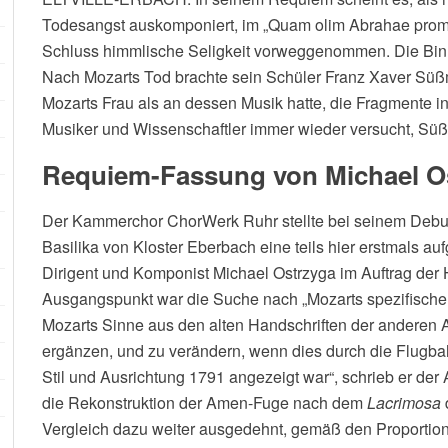
Todesangst auskomponiert, im „Quam olim Abrahae promis
Schluss himmlische Seligkeit vorweggenommen. Die Binn
Nach Mozarts Tod brachte sein Schüler Franz Xaver Süßm
Mozarts Frau als an dessen Musik hatte, die Fragmente 
Musiker und Wissenschaftler immer wieder versucht, Süß
Requiem-Fassung von Michael O
Der Kammerchor ChorWerk Ruhr stellte bei seinem Debut
Basilika von Kloster Eberbach eine teils hier erstmals au
Dirigent und Komponist Michael Ostrzyga im Auftrag der H
Ausgangspunkt war die Suche nach „Mozarts spezifischer I
Mozarts Sinne aus den alten Handschriften der anderen Au
ergänzen, und zu verändern, wenn dies durch die Flug
Stil und Ausrichtung 1791 angezeigt war“, schrieb er de
die Rekonstruktion der Amen-Fuge nach dem
Lacrimosa
Vergleich dazu weiter ausgedehnt, gemäß den Proportion