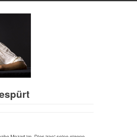
espürt
be Mozart im „Dies irae“ seine eigene